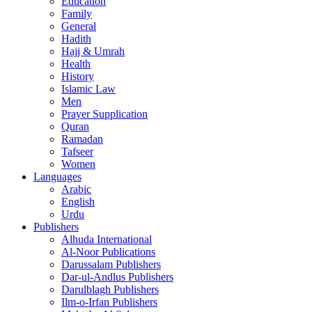
Education
Family
General
Hadith
Hajj & Umrah
Health
History
Islamic Law
Men
Prayer Supplication
Quran
Ramadan
Tafseer
Women
Languages
Arabic
English
Urdu
Publishers
Alhuda International
Al-Noor Publications
Darussalam Publishers
Dar-ul-Andlus Publishers
Darulblagh Publishers
Ilm-o-Irfan Publishers