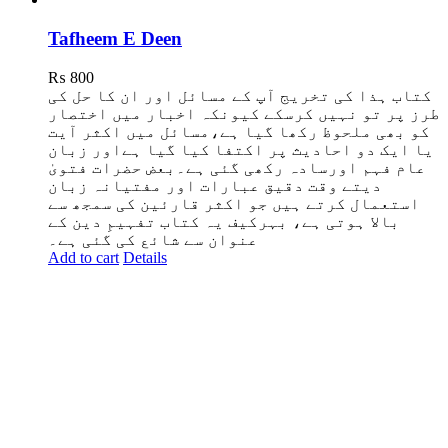
Tafheem E Deen
₨
800
کتاب ہذا کی تخریج آپ کے مسائل اور ان کا حل کی
طرز پر تو نہیں کرسکے کیونکہ اخبار میں اختصار
کو بھی ملحوظ رکھا گیا ہے،مسائل میں اکثر آیت
یا ایک دو احادیث پر اکتفا کیا گیا ہےاور زبان
عام فہم اورسادہ رکھی گئی ہے۔بعض حضرات فتویٰ
دیتے وقت دقیق عبارات اور مفتیانہ زبان
استعمال کرتے ہیں جو اکثر قارئین کی سمجھ سے
بالا ہوتی ہے، بہرکیف یہ کتاب تفہیمِ دین کے
ع
نوان سے شائع کی گئی ہے۔
Add to cart
Details