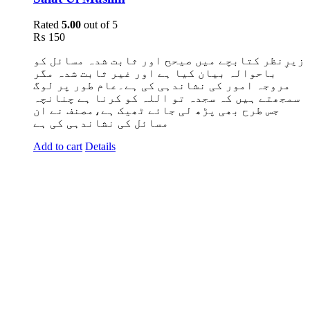
Rated
5.00
out of 5
₨
150
زیرِنظر کتابچے میں صیحح اور ثابت شدہ مسائل کو
باحوالہ بیان کیا ہے اور غیر ثابت شدہ مگر
مروجہ امور کی نشاندہی کی ہے۔عام طور پر لوگ
سمجھتے ہیں کہ سجدہ تو اللہ کو کرنا ہے چنانچہ
جس طرح بھی پڑھ لی جائے ٹھیک ہے،مصنف نے ان
مسائل کی نشاندہی کی ہے
Add to cart
Details