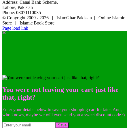
Address: Canal Bank Scheme,
Lahore, Pakistan
Phone: 03071110035
© Copyright 2009 -
2026 | IslamGhar Pakistan | Online Islamic
Store | Islamic Book Store
Page load link
You were not leaving your cart just like
that, right?
Enter your details below to save your shopping cart for later. And,
who knows, maybe we will even send you a sweet discount code :)
Save