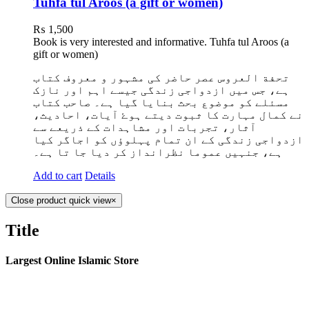
Tuhfa tul Aroos (a gift or women)
₨
1,500
Book is very interested and informative. Tuhfa tul Aroos (a
gift or women)
تحفة العروس عصر حاضر کی مشہور و معروف کتاب
ہے، جس میں ازدواجی زندگی جیسے اہم اور نازک
مسئلے کو موضوع بحث بنایا گیا ہے۔ صاحب کتاب
نے کمال مہارت کا ثبوت دیتے ہوۓ آیات، احادیث،
آثار، تجربات اور مشاہدات کے ذریعے سے
ازدواجی زندگی کے ان تمام پہلوؤں کو اجاگر کیا
ہے، جنہیں عموما نظرانداز کر دیا جا تا ہے۔
Add to cart
Details
Close product quick view
×
Title
Largest Online Islamic Store