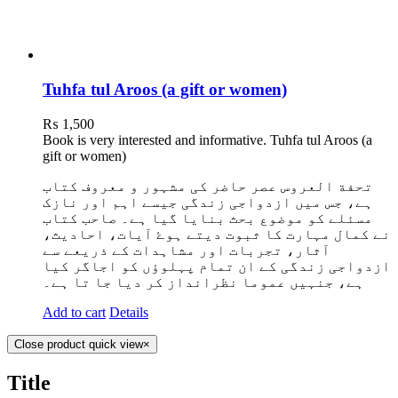
Tuhfa tul Aroos (a gift or women)
₨
1,500
Book is very interested and informative. Tuhfa tul Aroos (a
gift or women)
تحفة العروس عصر حاضر کی مشہور و معروف کتاب
ہے، جس میں ازدواجی زندگی جیسے اہم اور نازک
مسئلے کو موضوع بحث بنایا گیا ہے۔ صاحب کتاب
نے کمال مہارت کا ثبوت دیتے ہوۓ آیات، احادیث،
آثار، تجربات اور مشاہدات کے ذریعے سے
ازدواجی زندگی کے ان تمام پہلوؤں کو اجاگر کیا
ہے، جنہیں عموما نظرانداز کر دیا جا تا ہے۔
Add to cart
Details
Close product quick view
×
Title