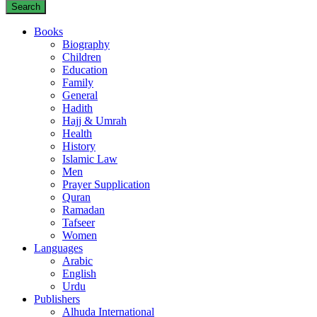
Search
Books
Biography
Children
Education
Family
General
Hadith
Hajj & Umrah
Health
History
Islamic Law
Men
Prayer Supplication
Quran
Ramadan
Tafseer
Women
Languages
Arabic
English
Urdu
Publishers
Alhuda International