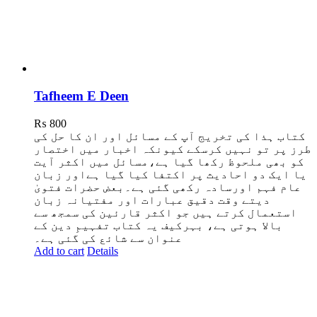
Tafheem E Deen
₨
800
کتاب ہذا کی تخریج آپ کے مسائل اور ان کا حل کی
طرز پر تو نہیں کرسکے کیونکہ اخبار میں اختصار
کو بھی ملحوظ رکھا گیا ہے،مسائل میں اکثر آیت
یا ایک دو احادیث پر اکتفا کیا گیا ہےاور زبان
عام فہم اورسادہ رکھی گئی ہے۔بعض حضرات فتویٰ
دیتے وقت دقیق عبارات اور مفتیانہ زبان
استعمال کرتے ہیں جو اکثر قارئین کی سمجھ سے
بالا ہوتی ہے، بہرکیف یہ کتاب تفہیمِ دین کے
ع
نوان سے شائع کی گئی ہے۔
Add to cart
Details