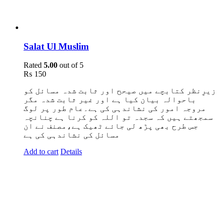
Salat Ul Muslim
Rated
5.00
out of 5
₨
150
زیرِنظر کتابچے میں صیحح اور ثابت شدہ مسائل کو
باحوالہ بیان کیا ہے اور غیر ثابت شدہ مگر
مروجہ امور کی نشاندہی کی ہے۔عام طور پر لوگ
سمجھتے ہیں کہ سجدہ تو اللہ کو کرنا ہے چنانچہ
جس طرح بھی پڑھ لی جائے ٹھیک ہے،مصنف نے ان
مسائل کی نشاندہی کی ہے
Add to cart
Details