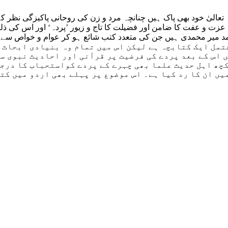
لہ تعالیٰ خود بھی پاک ہیں چنانچہ مرد و زن کی روحانی پاکیزگی نظر 
 و عفت کا ضامن اور فضیلت کا تاج و زیور ’پردہ‘ اور اس کی ذلت 
د میر محمدی ہیں جن کی متعدد کتب شائع ہو کر عوام و خواص سے
ازہ ہوجاتا ہے کہ اگرچہ یہ 136 صفحات پر مشتمل ایک کتابچہ ہے لیکن اس میں تم
 اس کے بعد پردے کی فرضیت پر قرآنی اور احادیث نبوی سے
چھ اہل حدیث علما بھی چہرے کے پردے کواستحباب کا درجہ
یں ان کا رد کیا ہے۔ اس موضوع پر پہلے بھی اردو میں کت