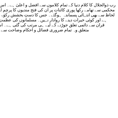
رب ذوالجلال کا کلام دنیا کے تمام کلاموں سے افضل و اعلیٰ ہے۔ ا
محکمی سے تھامے رکھا پوری کائنات پر ان کی فتح مندیوں کا پرچم لہ
لحاظ سے بھی انتہائی پسماندہ ہوگئے۔ جس کا دستِ بخشش رکوٰۃ لیے پھ
ہے اور کوئی خیرات دینے کا روادار نہیں۔ مسلمانوں کی عظمتِ
قران سے دائمی تعلق جوڑنے کے لیے ہی مرتب کی گئی ہے۔ ا
متعلق وہ تمام ضروری فضائل و احکام وضاحت سے بتا