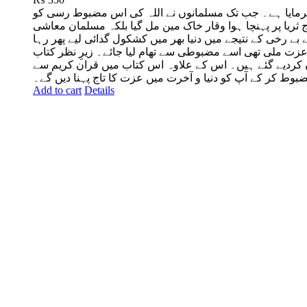
دہ فرمایا ہے۔ جب تک مسلمانوں نے اللہ کی اس مضبوط رسی کو
ریا پر پہنچا ہوا وقار خاک مین مل گیا بلکہ مسلم
ان معاشی
 بے رخی کے نتیجے میں دنیا بھر میں کشکول گدائی لیے پھر رہا
عزت ملی تھی اسے مضبوطی سے تھام لیا جائے۔ زیرِ نظر کتاب
 کردیے گئے ہیں۔ اس کے علاوہ اس کتاب میں قران کریم سے
ط کر کے آپ کو دنیا و آخرت میں عزت کا تاج پہنا دیں گے۔
Add to cart
Details