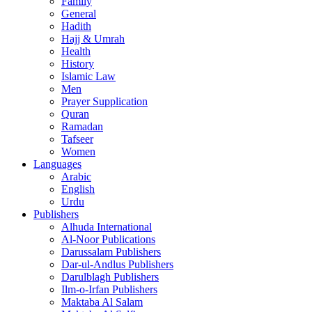
Family
General
Hadith
Hajj & Umrah
Health
History
Islamic Law
Men
Prayer Supplication
Quran
Ramadan
Tafseer
Women
Languages
Arabic
English
Urdu
Publishers
Alhuda International
Al-Noor Publications
Darussalam Publishers
Dar-ul-Andlus Publishers
Darulblagh Publishers
Ilm-o-Irfan Publishers
Maktaba Al Salam