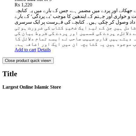
₨
1,220
کے جھکانے اور پردے میں مضمر ہے، جس کے بارے میں یہ کتابچہ
و خواری اور جہنم کے ایندھین کا موجب ’بے پردگی‘
کے بارے
 داد وصول کر چکی ہیں۔ کتابچے کی فہرست پر ایک سرسری
ام وہ بنیادی ابحاث شامل ہیں جن کے لیے ایک ضخیم کتاب کی ضرورت ہوتی
 دلائل، پردے کی قسمیں اور پردے کی شروط بیان کی
 دیتے ہیں قاری صہیب صاحب نے ایسے تمام دلائل کا
ب موجود ہیں یہ کتابچہ ان میں ایک اور اضافہ ہے۔
Add to cart
Details
Close product quick view
×
Title
Largest Online Islamic Store