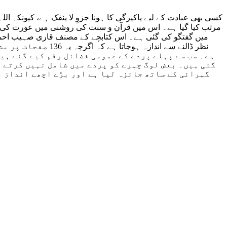
کسی بھی عبادت کے لیے پاکیزگی کا ہونا جزوِ لا ینفک ہے، کیونکہ ال
مرتب کیا گیا ہے۔ اس میں قرآن و سنت کی روشنی میں عورت کی عزت
میں گفتگو کی گئی ہے۔ اس کتابچے کے مصنف قاری صہیب احم
نظر ڈالنے سے اند
ہے۔ سب سے پہلے پردے کے عمومی فضائل رقم کیے گئے ہیں
گئی ہیں۔ بعض لوگ چہرے کو پردے میں شامل نہیں کرتے ک
گہرائی کے ساتھ جائزہ لیا ہے اور بڑے اچھے انداز م