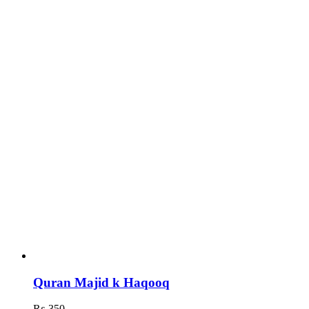
Quran Majid k Haqooq
₨
350