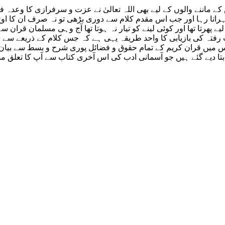
س کے ماننے والوں کے لیے بھی اللہ تعالیٰ نے عزت و سرفرازی کا وع
راتا رہا اور جب اس مقدم کلام سے دوری بڑھی تو نہ صرف ان کا اوج ث
رتا تھا اور کوئی لینے کو تیار نہ ہوتا تھا آج وہی مسلمان قران سے
 رفتہ کی بازیابی کا واحد طریقہ یہی ہے کہ جس کلام کے ذریعے سے 
س میں قران کریم کے تمام حقوق و فضائل پوری شرح و بسط سے بیان
 دیے گئے ہیں جو آسمانی ادب کی اس آخری کتاب سے آپ کا تعلق مضبو