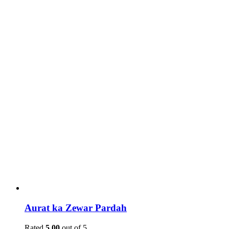
Aurat ka Zewar Pardah
Rated
5.00
out of 5