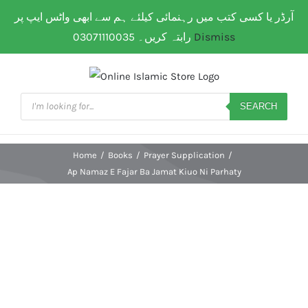
Skip
آرڈر یا کسی کتب میں رہنمائی کیلئے ہم سے ابھی واٹس ایپ پر
WhatsApp: 0307 111 00 35
| Flat Shipping Rate:
200
to
PKR
(All over Paksitan) | Same day delivery for
Lahore
رابتہ کریں۔ 03071110035
Dismiss
content
Products
search
SEARCH
Home
/
Books
/
Prayer Supplication
/
Ap Namaz E Fajar Ba Jamat Kiuo Ni Parhaty