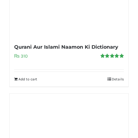
Qurani Aur Islami Naamon Ki Dictionary
₨
310
Rated
5.00
out of 5
Add to cart
Details