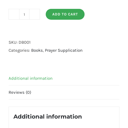
ADD TO CART
Ap
Namaz
E
Fajar
SKU:
DB001
Ba
Categories:
Books
,
Prayer Supplication
Jamat
Kiuo
Ni
Additional information
Parhaty
quantity
Reviews (0)
Additional information