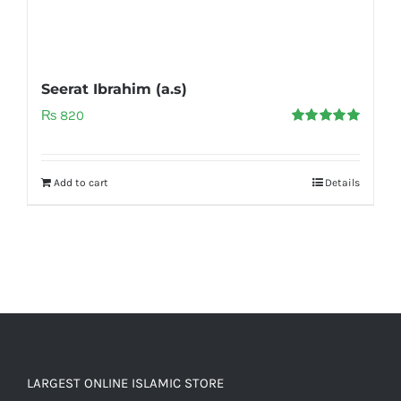
Seerat Ibrahim (a.s)
₨
820
Rated
5.00
out of 5
Add to cart
Details
LARGEST ONLINE ISLAMIC STORE