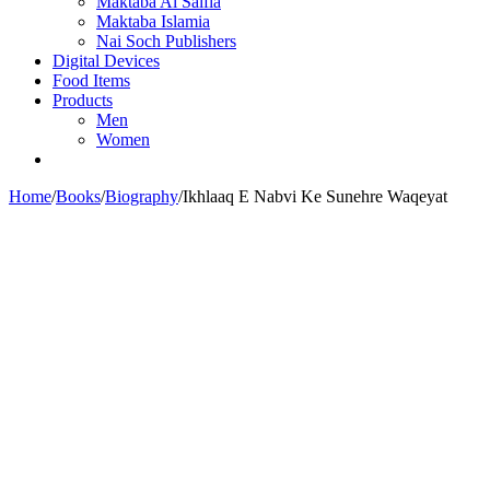
Maktaba Al Salfia
Maktaba Islamia
Nai Soch Publishers
Digital Devices
Food Items
Products
Men
Women
Home
/
Books
/
Biography
/
Ikhlaaq E Nabvi Ke Sunehre Waqeyat