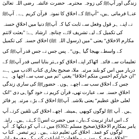
زندگی اور آپﷺ کی زوجہ محترمہ حضرت عائشہ رضی اللہ تعالیٰ
عنہا فرماتی ہیں، ”آپﷺ کے اخلاق کا نمونہ قرآن کریم ہے۔ آپﷺ
نے
اپنے ہر قول وفعل سے ثابت کیا کہ آپﷺ دنیا میں اخلاقِ حسنہ
کی تکمیل کے لیے تشریف لائے، چنانچہ ارشاد ہے: ”بعثت لاتتم
مکارم الاخلاق“ یعنی ”میں (رسول اللہ ﷺ) اخلاق حسنہ کی تکمیل
کے واسطے بھیجا گیا ہوں“۔ پس جس نے جس قدر آپﷺ کی
تعلیمات سے فائدہ اٹھاکر اپنے اخلاق کو بہتر بنایا اسی قدر آپﷺ کے
دربار میں اس کو بلند مرتبہ ملا، صحیح بخاری کتاب الادب میں ہے،
”ان خیارکم احسن منکم اخلاقا“ یعنی ”تم میں سب سے اچھا وہ ہے
جس کے اخلاق سب سے اچھے ہوں۔ حضورﷺ کی ساری زندگی
اخلاقِ حسنہ سے عبارت تھی، قرآن کریم نے خود گواہی دی ”انک
لعلی خلق عظیم“ یعنی بلاشبہ آپﷺ اخلاق کے بڑے مرتبہ پر فائز
ہیں۔ آپ ﷺ لوگوں کوبھی ہمیشہ اچھے اخلاق کی تلقین کرتے آپ
کے اس اندازِ تربیت کےبارے میں حضرت انس﷜ کہتے ہیں۔ رایتہ
یامر بمکارم الاخلاق(صحیح مسلم :6362) میں نے آپ کو دیکھا کہ آپ
لوگوں کو عمدہ اخلاق کی تعلیم دیتے ہیں۔ زیر تبصرہ کتا ب
’’اخلاق نبوی کے سنہرے واقعات‘‘ اشاعت کتب کے معروف انٹر