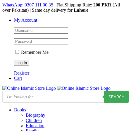
Skip
WhatsApp: 0307 111 00 35
| Flat Shipping Rate:
200 PKR
(All
to
over Paksitan) | Same day delivery for
Lahore
content
My Account
Remember Me
Register
Cart
Products
SEARCH
search
Books
Biography
Children
Education
Family