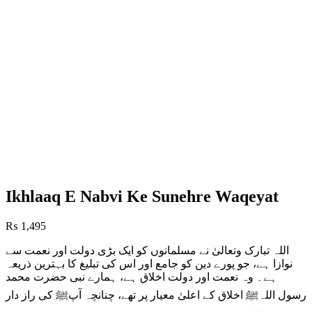
Ikhlaaq E Nabvi Ke Sunehre Waqeyat
₨
1,495
اللہ تبارک وتعالیٰ نے مسلمانوں کو ایک بڑی دولت اور نعمت سے
نوازا ہے، جو پورے دین کو جامع اور اس کی تبلیغ کا بہترین ذریعہ
ہے۔ وہ نعمت اور دولت اخلاق ہے، ہمارے نبی حضرت محمد
رسول اللہﷺ اخلاق کے اعلیٰ معیار پر تھے، چنانچہ آپﷺ کی راز دار