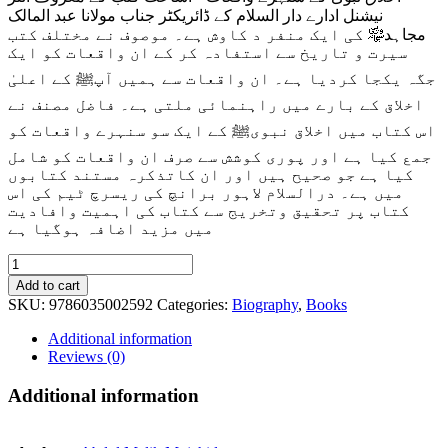
نیشنل ادارے دار السلام کے ڈائریکٹر جناب مولانا عبد المالک
مجاہد﷾ کی ایک منفر د کاوش ہے۔ موصوف نے مختلف کتب
سیرت و تاریخ سے استفادہ کر کے ان واقعات کو ایک
جگہ یکجا کردیا ہے۔ ان واقعات سے ہمیں آپﷺ کے اعلیٰ
اخلاق کے بارے میں راہنمائی ملتی ہے۔ فاضل مصنف نے
اس کتاب میں اخلاق نبویﷺ کے ایک سو سنہرے واقعات کو
جمع کیا ہے اور پوری کوشش سے صرف ان واقعات کو شامل
کیا ہے جو صحیح ہیں اور ان کاتذکرہ مستند کتابوں
میں ہے۔ درالسلام لاہور برانچ کی ریسرچ ٹیم کی اس
کتاب پر تحقیق وتخریج سے کتاب کی اہمیت وافادیت
میں مزید اضافہ ہوگیا ہے
Ikhlaaq
E
Add to cart
Nabvi
SKU:
9786035002592
Categories:
Biography
,
Books
Ke
Sunehre
Additional information
Waqeyat
Reviews (0)
quantity
Additional information