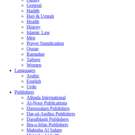
General
Hadith
Hajj & Umrah
Health
History
Islamic Law
Men
Prayer Supplication
Quran
Ramadan
Tafseer
Women
Languages
Arabic
English
Urdu
Publishers
Alhuda International
Al-Noor Publications
Darussalam Publishers
Dar-ul-Andlus Publishers
Darulblagh Publishers
Ilm-o-Irfan Publishers
Maktaba Al Salam