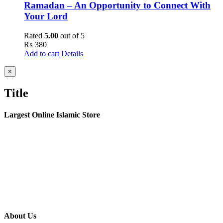
Ramadan – An Opportunity to Connect With
Your Lord
Rated
5.00
out of 5
₨
380
Add to cart
Details
Close
×
product
quick
Title
view
Largest Online Islamic Store
About Us