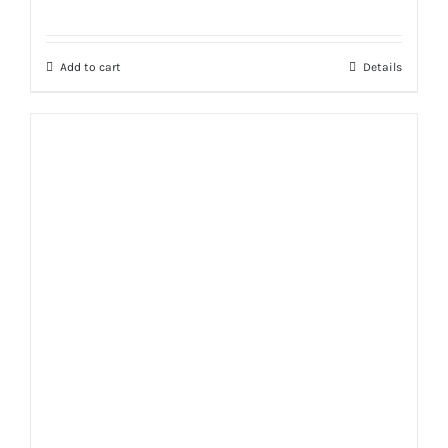
Rated
5.00
out of 5
Add to cart
Details