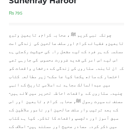
Sunehray Haroof
₨
795
چونکہ نبی کریم ﷺ ، صحابہ کرام، تابعین وتبع
تابعین، فقہائے کرام اور سلف صالحین کی زندگی امت
مسلمہ کے ہر فرد کے لیے مشعل راہ کی حیثیت رکھتی ہے
اس لیے اس امر کی شدید ضرورت محسوس کی جارہی تھی
کہ ان تابندہ ستاروں کی زندگی کے درخشاں واقعات کو
اختصار کے ساتھ یکجا کیا جا سکے- زیر مطالعہ کتاب
میں عبدالمالک مجاہد نے اسلامی تاریخ کے انہی
چنیدہ ستا
روں کے واقعات احاطہ تحریر میں لائے ہیں-
مصنف نے سیرت رسول ﷺ، صحابہ کرام ، تابعین اور اس
کے بعد ترتیب وار سلف صالحین اور نامور سلاطین کے
سبق آموز اور دلچسپ واقعات کا تذکرہ کیا ہے کتاب
میں ذکر کردہ مصادر صحیح اور مستند ہیں- اسلاف کے