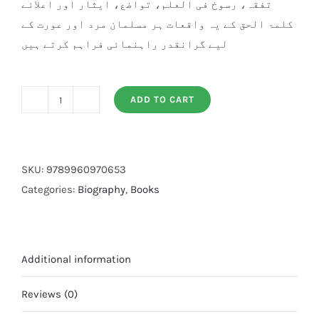
تفقہ، رسوخ فی العلم، تواضع، ایثار اور اعلائے
کلمۃ الحق کے یہ واقعات ہر مسلمان مرد اور عورت کے
لیے گرانقدر راہنمائی فراہم کرتے ہیں
ADD TO CART
Sunehray
Haroof
quantity
SKU:
9789960970653
Categories:
Biography
,
Books
Additional information
Reviews (0)