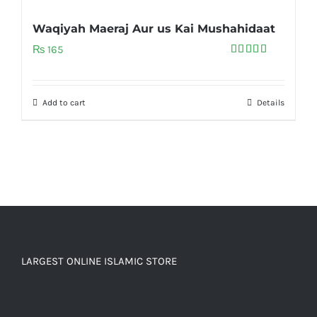
Waqiyah Maeraj Aur us Kai Mushahidaat
₨
165
Rated
5.00
out of 5
Add to cart
Details
LARGEST ONLINE ISLAMIC STORE