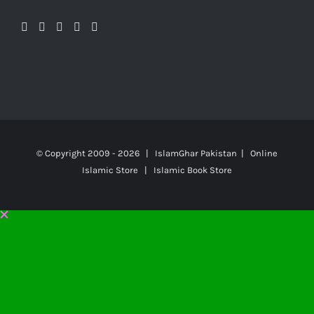
© Copyright 2009 -
2026 | IslamGhar Pakistan | Online
Islamic Store | Islamic Book Store