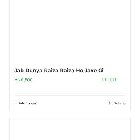
Jab Dunya Raiza Raiza Ho Jaye Gi
₨
6,500
Rated
5.00
out of 5
Add to cart
Details