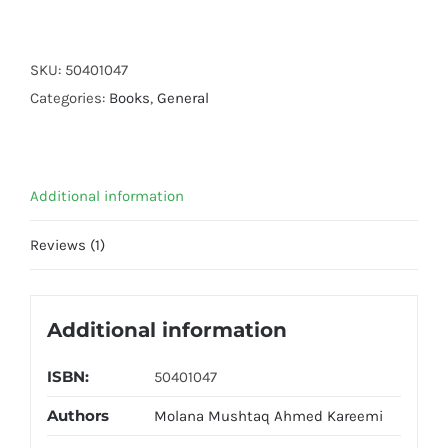
Ka
Sood
Halal
SKU:
50401047
Hai
Categories:
Books
,
General
??
quantity
Additional information
Reviews (1)
Additional information
ISBN:
50401047
Authors
Molana Mushtaq Ahmed Kareemi