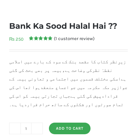
Bank Ka Sood Halal Hai ??
(
1
customer review)
₨
250
Rated
1
5.00
out of 5
based on
customer
زیرِنظر کتاب کا مقصد بنک کے سود کے بارے میں اسلامی
rating
نقطہَ نظرکی وضاحت ہے،بیمہ پر بھی بحث کی گئی
ہےاسکی مختلف قسموں میں اجتماعی و تعاونی بیمہ کے
جوازپر مکہ مکرمہ میں جو اجماع منعقدہوا تھا اس کی
قرادادپیش کی گئی ہےجہاں تجارتی بیمہ کو اس کی
تمام صورتوں اور شکلوں کے ساتھ حرام قراردیا ہے۔
ADD TO CART
Bank