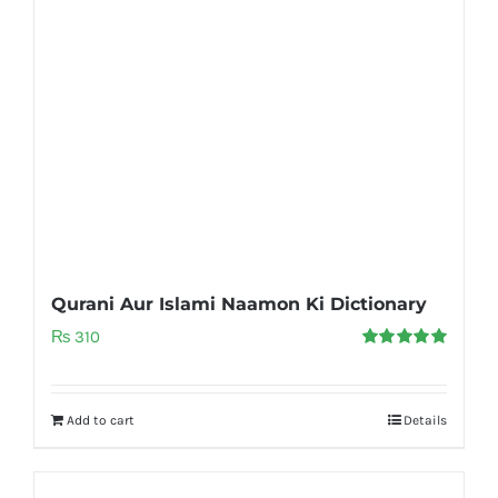
Qurani Aur Islami Naamon Ki Dictionary
₨
310
Rated
5.00
out of 5
Add to cart
Details