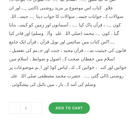
علاوہ کتاب اس موضوع پر مزید روشنی ڈالتی ہے اور ان
سوالات کے جوابات جیسے سوالات کا جواب دیتا ہے جیسے اللہ
کون ہے ، قرآن پاک کیا ہے ، آسمانوں اور زمین کو کیسے بنایا
گیا ، کون ہے محمد (صلی اللہ علیہ وآلہ وسلم) اور قادر کیا
ہے؟اس کتاب میں سائنس اور نوبل قرآن ، قرآن ایک جامع
قانون کی حیثیت سے ، قرآن مجید ، جنت اور جہنم کی تفصیل ،
اسلام میں حفظان صحت کے اصول و ضوابط ، اسلام میں
خواتین اور کنبہ ، خواتین کے لئے لباس کوڈ اور اہم موضوعات پر
روشنی ڈالی گئی ہے۔ حضرت محمد مصطفی صلی اللہ علیہ
وسلم کی آمد کے بارے میں بائبل کی پیشگوئی۔
ADD TO CART
Islam
Aik
Taaruf