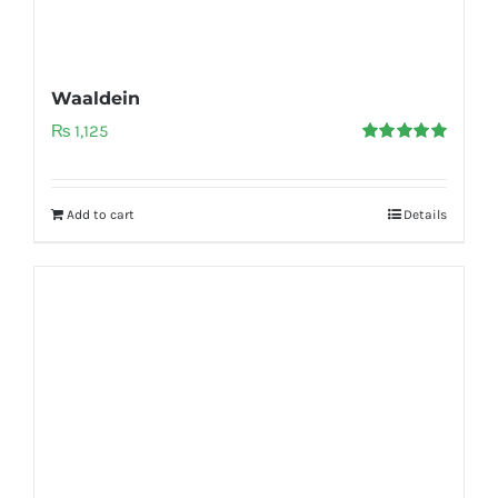
Waaldein
₨
1,125
Rated
5.00
out of 5
Add to cart
Details