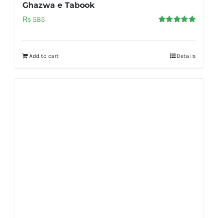
Ghazwa e Tabook
₨
585
Rated
5.00
out of 5
Add to cart
Details