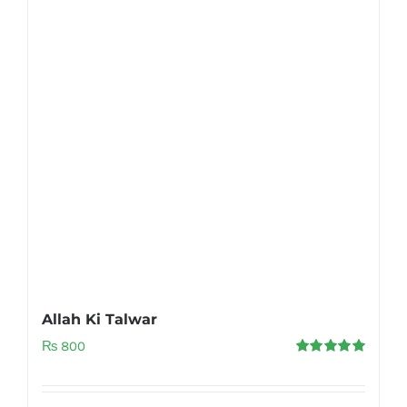
Allah Ki Talwar
₨
800
Rated
5.00
out of 5