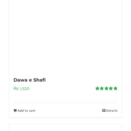
Dawa e Shafi
₨
1,520
Rated
5.00
out of 5
Add to cart
Details