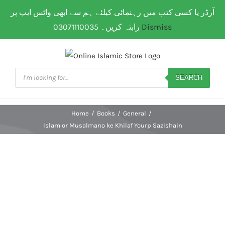
Skip
آرڈر یا کسی کتب میں رہنمائی کیلئے ہم سے ابھی واٹس ایپ پر
WhatsApp: 0307 111 00 35
| Flat Shipping Rate:
200
to
PKR
(All over Paksitan) | Same day delivery for
Lahore
رابتہ کریں۔ 03071110035
Dismiss
content
Products
search
SEARCH
Home
/
Books
/
General
/
Islam or Musalmano ke Khilaf Yourp Sazishain