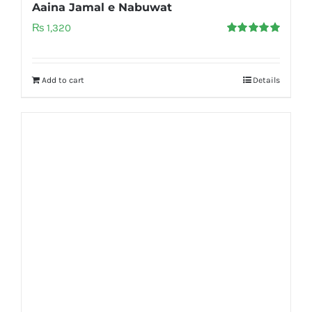
Aaina Jamal e Nabuwat
₨
1,320
Rated
5.00
out of 5
Add to cart
Details