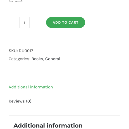
گئی ہے
ADD TO CART
Islam
or
Musalmano
ke
SKU:
DU0017
Khilaf
Categories:
Books
,
General
Yourp
Sazishain
quantity
Additional information
Reviews (0)
Additional information