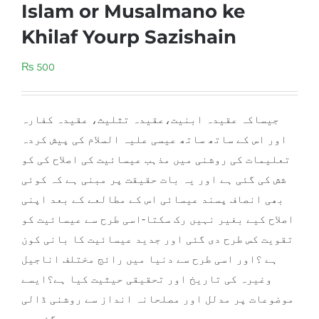
Islam or Musalmano ke
Khilaf Yourp Sazishain
₨
500
جیساکہ عقیدہ ابنیت،عقیدہ تثلیث، عقیدہ کفارہ
اور اس کے ساتھ ساتھ عیسی علیہ السلام کی پیش کردہ
تعلیمات کی روشنی میں مذہب عیسائیت کی اصلاح کی کو
شش کی گئی ہے اور یہ بات حقیقت پر مبنی ہے کہ کوئی
بھی انصاف پسند عیسائی اس کے مطالعے کے بعد اپنی
اصلاح کیے بغیر نہیں رک سکتا-اسی طرح سے عیسائیت کو
تقویت کس طرح دی گئی اور جدید عیسائیت کا بانی کون
ہے ؟اور اسی طرح سے دنیا میں رائج مختلف اناجیل
وغیرہ کی تاریخ اور تحقیقی حیثیت کیا ہے؟ایسے
موضوعات پر مدلل اور مصلحانہ انداز سے روشنی ڈالی