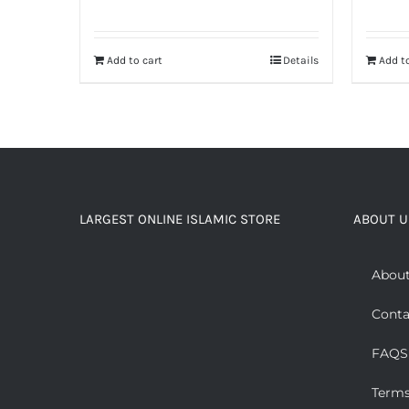
Rated
5.00
out of 5
Add to cart
Details
Add to
LARGEST ONLINE ISLAMIC STORE
ABOUT U
About
Conta
FAQS
Terms