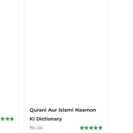
Qurani Aur Islami Naamon
Ki Dictionary
d
5.00
₨
310
f 5