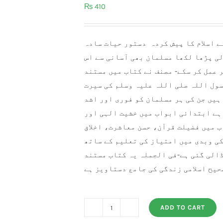
₨
410
نے اسلام کا پیش کردہ دستور حیات سادہ
لی پڑھا لکھا مسلمان بھی آسانی سے اس
 عمل کر سکے- مصنف نے کتاب میں مستند
سول اللہ صلی اللہ علیہ وسلم کی سیرت
ہیں جن کی ہر مسلمان کو فوری اور اشد
 ہے ابتدائی ابواب میں خشیت الہی اور
ب میں فضیلت قرآن، حسن معاشرت، اخلاق
ی وبدی میں امتیاز کی تعلیم کے ساتھ
الی گئی ہے-فی الجملہ یہ کتاب مستند
ADD TO CART
Islami