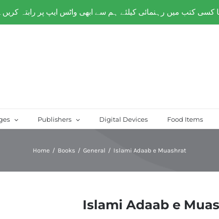
over Paksitan) | Same day delivery for
Lahore
ges
Publishers
Digital Devices
Food Items
Home
/
Books
/
General
/
Islami Adaab e Muashrat
Islami Adaab e Muas