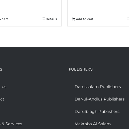
 cart
Details
Add to cart
S
PUBLISHERS
 us
Darussalam Publishers
ct
Dar-ul-Andlus Publishers
Darulblagh Publishers
 & Services
Maktaba Al Salam