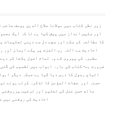
زیر نظر کتاب میں مولانا صلاح الدین یوسف صاحب 
اور سلیس انداز میں پیش کیا ہے تا کہ ایک معمو
کا مطالعہ کر سکے اور سچے دل سے دینی تعلیمات پر
احادیث سے اللہ رب العزت پر پکے ایمان اور ر
مطہرہ کی پیروی کے وہ ت
مام اصول یکجا کر دیے 
ضرورت ہے- کتاب کی بارہ ابواب میں تقسیم کی گئی
اتباع رسول کا درس دیا گیا ہے جبکہ دیگر ابوا
حسنہ اور صفات المؤمن کا تذکرہ کرتے ہوئے نیک
ساتھ حسن عمل کی تعلیم اور ترغیب پرروشنی ڈ
احادیث کی روشنی میں صحیح اسلامی زندگی کی جامع دستاویز ہے