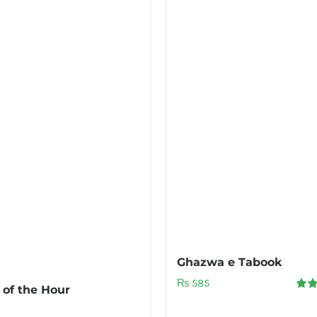
Ghazwa e Tabook
₨
585
 of the Hour
Rate
out o