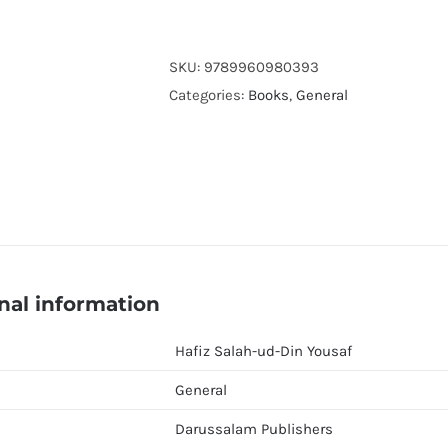
Adaab
e
Muashrat
SKU:
9789960980393
quantity
Categories:
Books
,
General
nal information
Hafiz Salah-ud-Din Yousaf
General
Darussalam Publishers