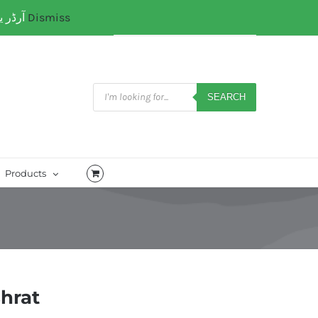
آرڈر یا کسی کتب میں رہنمائی کیلئے ہم سے ابھی واٹس ایپ پر رابتہ کریں۔ 03071110035
Dismiss
My Account
CART
Products
search
SEARCH
Products
hrat