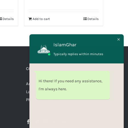
Rated
5.00
out of 5
Details
Add to cart
Details
IslamGhar
Typically replies within minutes
CONNECT WITH US
Hi there! If you need any assistance,
Address: Canal Bank Scheme,
I'm always here.
Lahore, Pakistan
Phone: 03071110035