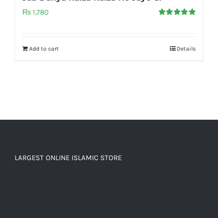
₨
1,780
Rated
5.00
out of 5
Add to cart
Details
LARGEST ONLINE ISLAMIC STORE