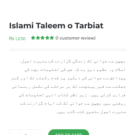
Islami Taleem o Tarbiat
(
1
customer review)
₨
1,250
Rated
1
5.00
out of 5
based on
customer
بچپن سے جوانی تک زندگی گزارنے کے سنہرے اصول۔
rating
اسلام وہ عظیم دین ہے کہ جس کی تعلیمات بچے کی
پیدائش سے جوانی کی دہلیز پر قدم رکھنے تک اور کمر
جھکنے سے قبر پہنچنے تک ہر مرحلے کی مکمل رہنمائی
فراہم کرتی ہیں۔ زیر نظر کتاب انہی تعلیمات کی
روشنی میں بچپن سے جوانی تک کے ایام گزارنے کے
سنہرے اصول متعین کئے گئے ہیں۔
ADD TO CART