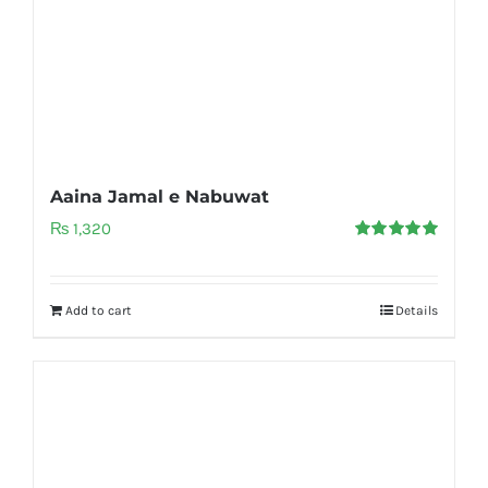
Aaina Jamal e Nabuwat
₨
1,320
Rated
5.00
out of 5
Add to cart
Details