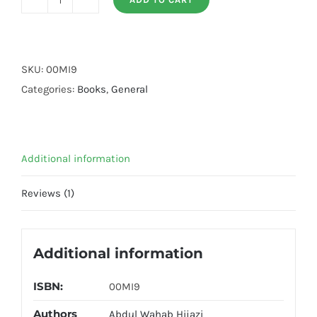
Islami
Taleem
o
Tarbiat
SKU:
00MI9
quantity
Categories:
Books
,
General
Additional information
Reviews (1)
Additional information
ISBN:
00MI9
Authors
Abdul Wahab Hijazi