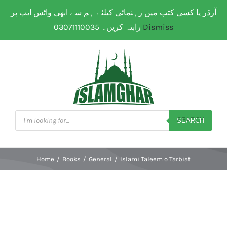
Skip
آرڈر یا کسی کتب میں رہنمائی کیلئے ہم سے ابھی واٹس ایپ پر
WhatsApp: 0307 111 00 35
| Flat Shipping Rate:
200
to
PKR
(All over Paksitan) | Same day delivery for
Lahore
رابتہ کریں۔ 03071110035
Dismiss
content
Products
search
SEARCH
Home
/
Books
/
General
/
Islami Taleem o Tarbiat