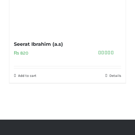
Seerat Ibrahim (a.s)
₨
820
Rated
5.00
out of 5
Add to cart
Details