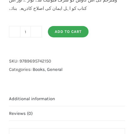
ومترجم کی اس کاوش کو شرف قبولیت سے نواز ے اور اس
کتاب کو اہل ایمان کی اصلاح کاذریعہ بنائے
ADD TO CART
Kya
Aap
Mulazmat
Ki
SKU:
9789695742150
Talaash
Categories:
Books
,
General
Mein
Hein
quantity
Additional information
Reviews (0)