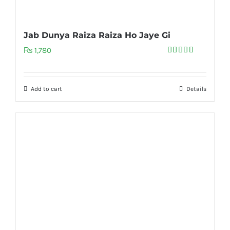
Jab Dunya Raiza Raiza Ho Jaye Gi
₨
1,780
Rated
5.00
out of 5
Add to cart
Details