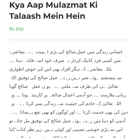
Kya Aap Mulazmat Ki
Talaash Mein Hein
₨
650
انسانی زندگی میں عمل ِصالح کی بڑی اہمیت ہے ۔معاشرے
میں کسی فرد کانیک کردار نہ صرف خود اسے فائدہ دیتا ہے
بلکہ معاشرے کے دیگر افراد بھی اس کی خوش اطواری
سےمستفید ہوئے بغیر نہیں رہتے۔عمل صالح کی توفیق اللہ
تعالیٰ ہی کی طرف سے ملتی ہے ۔یو ں عمل صالح گویا
ربانی ملازمت ہے جو آدمی اعمال صالحہ پر کاربند ہوتا ہے وہ
اللہ تعالیٰ کے خادم کی حیثیت س
ے زندگی بسر کرتا ہے ۔ وہ
دین کی بھی خدمت کرتا ہے اور لوگوں کو بھی نفع پہنچاتا ہے ۔
آدمی کو دنیا میں رہتے ہوئے عمل صالح کی توفیق مل جائے تو
اس سےبڑی خوشی نصیبی اور کوئی نہیں۔زیر نظر کتاب’’کیا