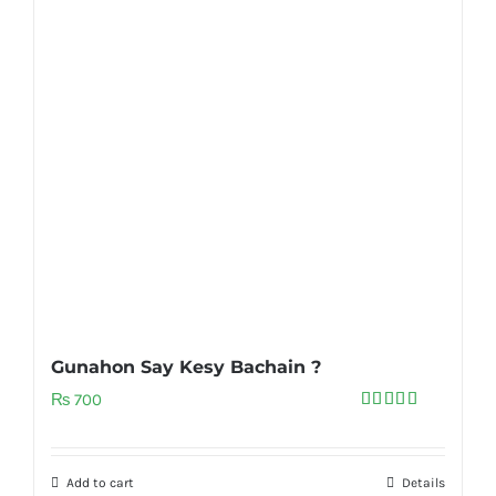
Gunahon Say Kesy Bachain ?
₨
700
Rated
5.00
out of 5
Add to cart
Details