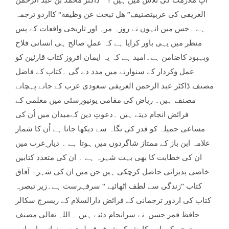
آپ ملازمت کی تلاش میں ہیں ؟ ‘‘ ڈاکٹر محمد بن عبد الرحمن
العریفی کی عربیتصنیف’’ هل تبحث عن وظيفة‘‘ کااردو ترجمہ
ہے ۔جس میں انہوں نے روزہ مرہ اور تاریخی واقعات کے پس
منظر میں یہی باور کرایا ہے کہ عملِ صالح ہی انسانی فلاح
وبہبود کاضامن ہے۔امید ہے کہ یہ ایمان افروز کتاب قارئین کو
عمل وکردار کے سنوارنے میں مدد دے گی ۔کتاب کے فاضل
مصنف ڈاکٹر عبد الرحمن العریفی سعودی عرب کے جانے پہچانے
مصنف ہیں۔ ریاض کی مقامی یونیورسٹی میں معلمی کے
فرائض انجام دیتے ہیں ۔دعوتِ دین کےمیدان میں اُن کی
مساعی جمیلہ کو قدر کی نگاہ سے دیکھا جاتا ہے اُن کا شمار
علامہ ابن باز کے ممتاز شاگردوں میں ہوتا ہے ۔ دیار ِعرب میں
ان کی خطابت کا بھی بہت شہرہ ہے ۔ ان کی متعدد کتابیں
خاصی پذیرائی حاصل کرچکی ہیں جن میں ان کی شہرۂ آفاق
کتاب ’’زندگی سے لطف اٹھائیے ‘‘ سرفہرست ہے۔زیر تبصرہ
کتاب کی اردور ترجمانی کے فرائض دارالسلام کے ریسرچ سکالر
حافظ قمر حسن نے سرانجام دئیے ہیں ۔ اللہ تعالی مصنف