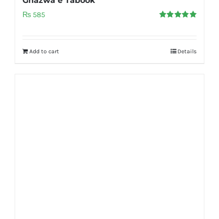
Ghazwa e Tabook
₨
585
Rated
5.00
out of 5
Add to cart
Details