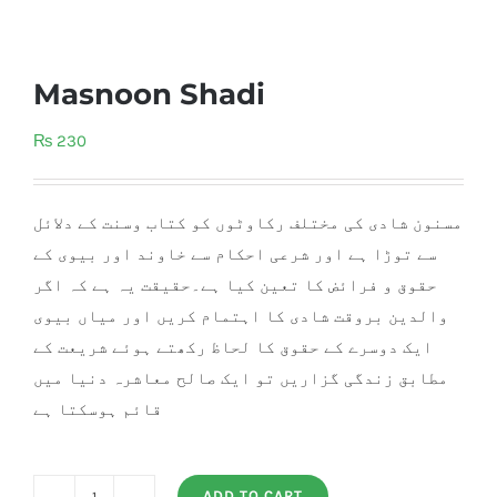
Masnoon Shadi
₨
230
مسنون شادی کی مختلف رکاوٹوں کو کتاب وسنت کے دلائل
سے توڑا ہے اور شرعی احکام سے خاوند اور بیوی کے
حقوق و فرائض کا تعین کیا ہے۔حقیقت یہ ہے کہ اگر
والدین بروقت شادی کا اہتمام کریں اور میاں بیوی
ایک دوسرے کے حقوق کا لحاظ رکھتے ہوئے شریعت کے
مطابق زندگی گزاریں تو ایک صالح معاشرہ دنیا میں
قائم ہوسکتا ہے
ADD TO CART