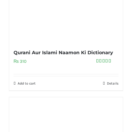
Qurani Aur Islami Naamon Ki Dictionary
₨
310
Rated
5.00
out of 5
Add to cart
Details