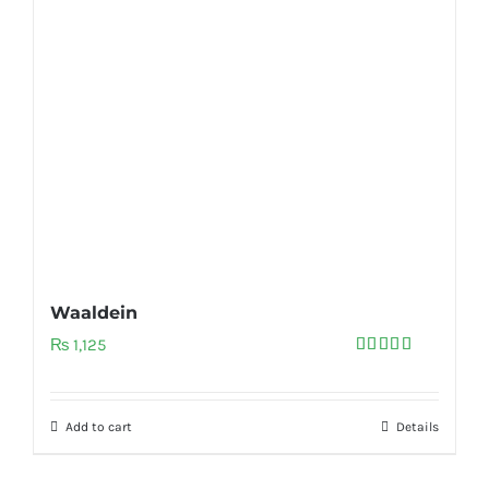
Waaldein
₨
1,125
Rated
5.00
out of 5
Add to cart
Details