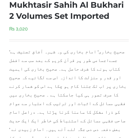
Mukhtasir Sahih Al Bukhari
2 Volumes Set Imported
₨
3,020
’صحیح بخاری‘ امام بخاری کی وہ شہرہ آفاق تصنیف ہے
جسےاجماعی طور پر قرآن کریم کے بعد سب سے افضل
کتاب ہونے کا شرف حاصل ہے۔ صحیح بخاری کی اہمیت
اور قدر و منزلت کا اندازہ اس سے لگائیے کہ صحیح
بخاری پر اب تک جتنا کام ہو چکا ہے اس کو شمار کرنے
کا صرف تصور ہی کیا جاسکتا ہے ۔ صحیح بخاری میں
فقہی مسائل کے اثبات اور ترتیب کے اعتبار سے عوام
کو ذرا مشکل کا سامن
ا کرنا پڑتا ہے۔ دراصل امام
صاحب فقہی مسائل کے استنباط کی خاطر ایک ایک حدیث
بعض دفعہ دس دس جگہ لئے آئے ہیں۔ امام زبیدی نے ’