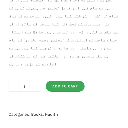
تجرید التصریح لاحادیث الجامع الصحیح‘ میں اس کا
نہایت عام فہم اور قابل تحسین حل پیش کرتے ہوئے
تمام تر تکرار کو ختم کیا ہے۔ انہوں نے حدیث کو صرف
ایک ایسے باب کے تحت ذکر کیا ہے جس کے ساتھ اس کی
مطابقت بالکل واضح اور نمایاں ہے۔ حافظ عبدالستار
حماد صاحب نے اس کتاب کا ’مختصر صحیح بخاری‘ کے نام
سے رواں، شگفتہ اور جاندار ترجمہ کیا ہے۔نہایت
اہم مقامات پر جامع اور مختصر فوائد نے کتاب کی
افادیت کو بڑھا دیا ہے
ADD TO CART
Mukhtasir
Sahih
Al
Bukhari
Categories:
Books
,
Hadith
2