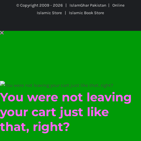
© Copyright 2009 -
2026 | IslamGhar Pakistan | Online
Islamic Store | Islamic Book Store
You were not leaving
your cart just like
that, right?