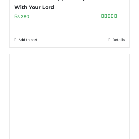
With Your Lord
₨
380
Rated
5.00
out of 5
Add to cart
Details