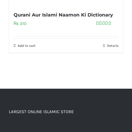
Qurani Aur Islami Naamon Ki Dictionary
₨
310
Rated
5.00
out of 5
Add to cart
Details
LARGEST ONLINE ISLAMIC STORE