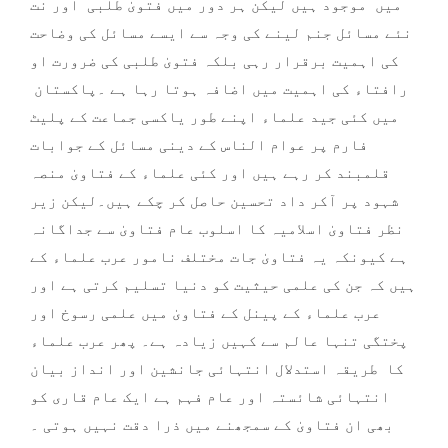
میں موجود ہیں لیکن ہر دور میں فتویٰ طلبی اور نت
نئے مسائل جنم لینے کی وجہ سے ایسے مسائل کی وضاحت
کی اہمیت برقرار رہی بلکہ فتویٰ طلبی کی ضرورت او
رافتاء کی اہمیت میں اضافہ ہوتا رہا ہے ۔پاکستان
میں کئی جید علماء اپنے طور یاکسی جماعت کے پلیٹ
فارم پر عوام الناس کے دینی مسائل کے جوابات
قلمبند کر رہے ہیں اور کئی علماء کے فتاویٰ منصہ
شہود پر آکر داد تحسین حاصل کر چکے ہیں۔لیکن زیر
نظر فتاویٰ اسلامیہ کا اسلوب عام فتاویٰ سے جداگانہ
ہے کیونکہ یہ فتاویٰ جات مختلف نامور عرب علماء کے
ہیں کہ جن کی علمی حیثیت کو دنیا تسلیم کرتی ہے اور
عرب علماء کے پینل کے فتاویٰ میں علمی رسوخ اور
پختگی تنہا عالم سے کہیں زیادہ ہے۔ پھر عرب علماء
کا طریقہ استدلال انتہائی جانشین اور انداز بیان
انتہائی شائستہ اور عام فہم ہے ایک عام قاری کو
بھی ان فتاویٰ کے سمجھنے میں ذرا دقت نہیں ہوتی ۔