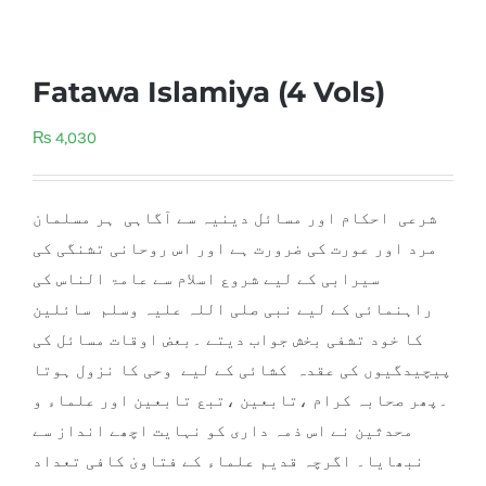
Fatawa Islamiya (4 Vols)
₨
4,030
شرعی احکام اور مسائل دینیہ سے آگاہی ہر مسلمان
مرد اور عورت کی ضرورت ہے اور اس روحانی تشنگی کی
سیرابی کے لیے شروع اسلام سے عامۃ الناس کی
راہنمائی کے لیے نبی صلی اللہ علیہ وسلم سائلین
کا خود تشفی بخش جواب دیتے ۔بعض اوقات مسائل کی
پیچیدگیوں کی عقدہ کشائی کے لیے وحی کا نزول ہوتا
۔پھر صحابہ کرام ،تابعین ،تبع تابعین اور علما
ء و
محدثین نے اس ذمہ داری کو نہایت اچھے انداز سے
نبھایا۔ اگرچہ قدیم علماء کے فتاویٰ کافی تعداد