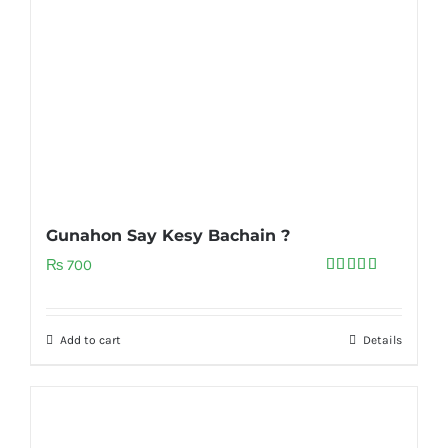
Gunahon Say Kesy Bachain ?
₨
700
Rated
5.00
out of 5
Add to cart
Details