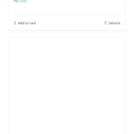
₨
100
Add to cart
Details