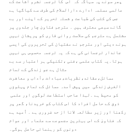
پھر سونے پہ سہاگہ کہ اس کا ترجمہ نشرو اشاعت کے
عالمی مسلمہ ادارے دارالسلام کی طرف سے کیاگیا ہے
جس کی کتب کی طباعت و شستہ تحریر کے اپنے اور بے
گانے سبھی معترف ہیں ۔ مترجم فتاویٰ چار جلدوں پر
مشتمل ہے مترجم کی سلاست روانی قاری کو پریشان نہیں
ہونے دیتی اور مترجم نے مفتیان کی تحریروں کی ایسی
جاندار ترجمانی کی ہے کہ یہ ترجمہ محسوس ہی نہیں
ہوتا۔یہ کتاب علمی ،فنی ،تکنیکی ہر اعتبار سے بے
مثال ہے جو زندگی کے تمام
مسائل،عقائد،نظریات،عبادات ،آداب و معاشرت
الغرض زندگی میں پیش آمدہ مسائل کے تمام پہلوؤں
کو محیط ہے ۔لہذا صاحب استطاعت لوگوں اور علمی
ذوق کے حامل افراد کا اس کتاب کو خریدنا، گھر پر
رکھنا اور زیر مطالعہ لانا از حد ضروری ہے ۔ اُمید ہے
کہ فتاویٰ کے اس بہترین مجموعے سے علماء اور عوام
دونوں کو رہنمائی حاصل ہوگی۔