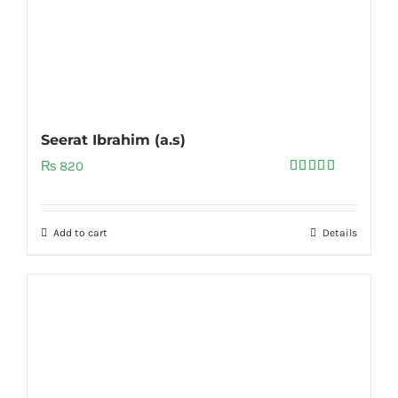
Seerat Ibrahim (a.s)
₨
820
Rated
5.00
out of 5
Add to cart
Details