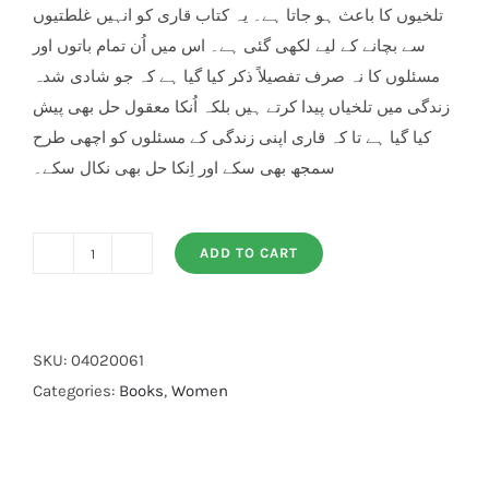
تلخیوں کا باعث ہو جاتا ہے۔ یہ کتاب قاری کو انہیں غلطتیوں
سے بچانے کے لیے لکھی گئی ہے۔ اس میں اُن تمام باتوں اور
مسئلوں کا نہ صرف تفصیلاً ذکر کیا گیا ہے کہ جو شادی شدہ
زندگی میں تلخیاں پیدا کرتے ہیں بلکہ اُنکا معقول حل بھی پیش
کیا گیا ہے تا کہ قاری اپنی زندگی کے مسئلوں کو اچھی طرح
سمجھ بھی سکے اور اِنکا حل بھی نکال سکے۔
ADD TO CART
Marital
Discord
Causes
And
SKU:
04020061
Cures
Categories:
Books
,
Women
quantity