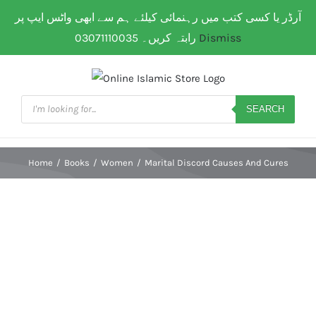
Skip
آرڈر یا کسی کتب میں رہنمائی کیلئے ہم سے ابھی واٹس ایپ پر
WhatsApp: 0307 111 00 35
| Flat Shipping Rate:
200
to
PKR
(All over Paksitan) | Same day delivery for
Lahore
رابتہ کریں۔ 03071110035
Dismiss
content
Products
search
SEARCH
Home
/
Books
/
Women
/
Marital Discord Causes And Cures