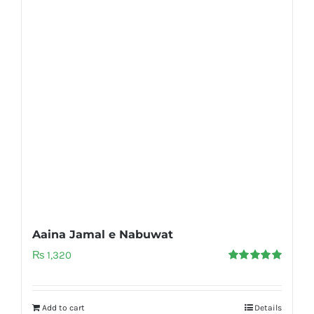
Aaina Jamal e Nabuwat
₨
1,320
Rated
5.00
out of 5
Add to cart
Details