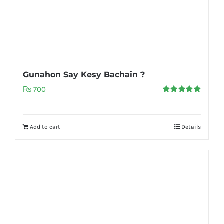
Gunahon Say Kesy Bachain ?
₨
700
Rated
5.00
out of 5
Add to cart
Details