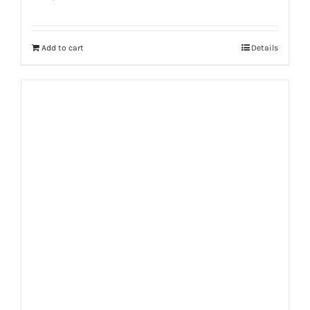
Rated
5.00
out of 5
Add to cart
Details