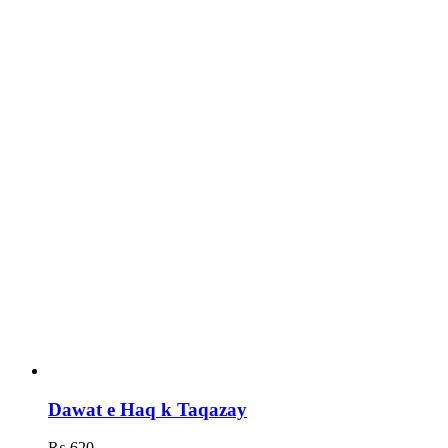
Dawat e Haq k Taqazay
₨
620