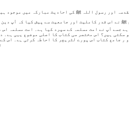
 مقدسہ اور رسول اللہ ﷺ کی احادیث مبارکہ میں موجود ہیں
ﷺ نے اس قدر کاملیت اور جامعیت سے پیش کیا کہ آپ دین 
ہے جسے آپ نے امت مسلمہ کے سپرد کیا ہے۔ امت مسلمہ اس د
سکتی ہیں؟ اس مختصر سی کتاب کا اصلی موضوع یہی ہے۔ دع
 ر جامع کتاب اس پورے لٹریچر کا احاطہ کرتی ہے۔ اس کے 
ت