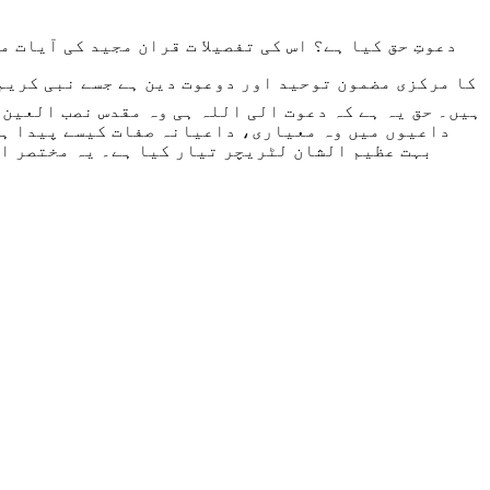
دعوتِ حق کیا ہے؟ اس کی تفصیلا ت قران مجید کی آیات
کا مرکزی مضمون توحید اور دوعوت دین ہے جسے نبی کریم 
ہیں۔ حق یہ ہے کہ دعوت الی اللہ ہی وہ مقدس نصب العین
داعیوں میں وہ معیاری، داعیانہ صفات کیسے پیدا ہو 
بہت عظیم الشان لٹریچر تیار کیا ہے۔ یہ مختصر او