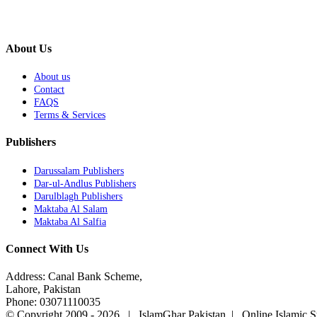
About Us
About us
Contact
FAQS
Terms & Services
Publishers
Darussalam Publishers
Dar-ul-Andlus Publishers
Darulblagh Publishers
Maktaba Al Salam
Maktaba Al Salfia
Connect With Us
Address: Canal Bank Scheme,
Lahore, Pakistan
Phone: 03071110035
© Copyright 2009 -
2026 | IslamGhar Pakistan | Online Islamic S