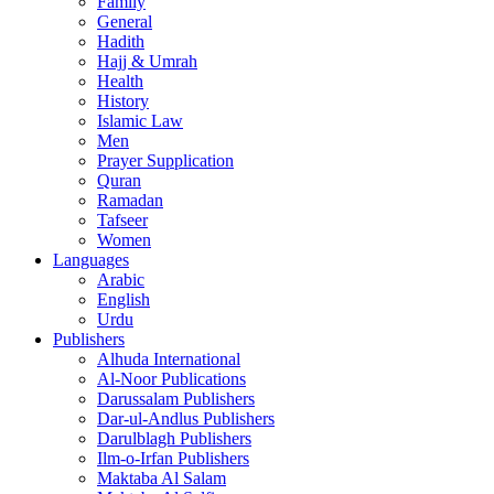
Family
General
Hadith
Hajj & Umrah
Health
History
Islamic Law
Men
Prayer Supplication
Quran
Ramadan
Tafseer
Women
Languages
Arabic
English
Urdu
Publishers
Alhuda International
Al-Noor Publications
Darussalam Publishers
Dar-ul-Andlus Publishers
Darulblagh Publishers
Ilm-o-Irfan Publishers
Maktaba Al Salam