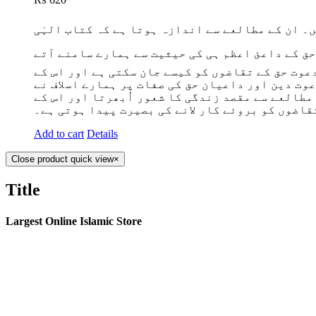
۔ ان کے مطالعے سے اندازہ ہوتا ہے کہ کتاب الہٰی
حق کے داعئ اعظم ہی کی حیثیت سے ہمارے سامنے آتے
عوت حق کے تقاضوں کو کیسے جان سکتی ہے اور اس کے
وت دین اور داعیان حق کی صفات پر ہمارے اسلاف نے
مطالعے سے مقصد زندگی کا شعور اُبھرتا اور اس کے
قاضوں کو بروئے کار لانے کی بصیرت پیدا ہوتی ہے۔
Add to cart
Details
Close product quick view
×
Title
Largest Online Islamic Store