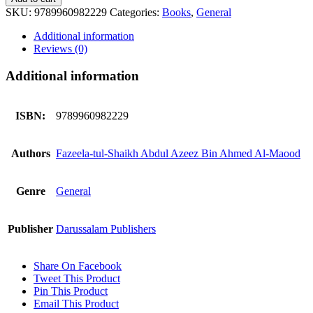
Haq
SKU:
9789960982229
Categories:
Books
,
General
k
Taqazay
Additional information
quantity
Reviews (0)
Additional information
ISBN:
9789960982229
Authors
Fazeela-tul-Shaikh Abdul Azeez Bin Ahmed Al-Maood
Genre
General
Publisher
Darussalam Publishers
Share On Facebook
Tweet This Product
Pin This Product
Email This Product