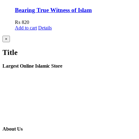
Bearing True Witness of Islam
₨
820
Add to cart
Details
Close
×
product
quick
Title
view
Largest Online Islamic Store
About Us