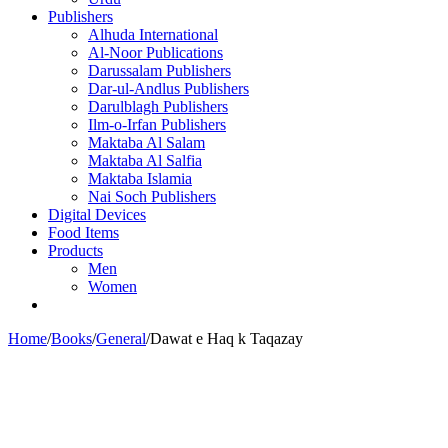
Publishers
Alhuda International
Al-Noor Publications
Darussalam Publishers
Dar-ul-Andlus Publishers
Darulblagh Publishers
Ilm-o-Irfan Publishers
Maktaba Al Salam
Maktaba Al Salfia
Maktaba Islamia
Nai Soch Publishers
Digital Devices
Food Items
Products
Men
Women
Home
/
Books
/
General
/
Dawat e Haq k Taqazay