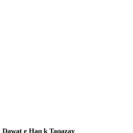
Dawat e Haq k Taqazay