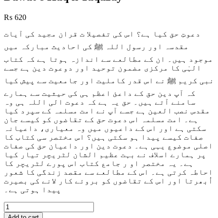
₨
620
دعوتِ حق کیا ہے؟ اس کی تفصیلا ت قران مجید کی آیات
مقدسہ اور رسول اللہ ﷺ کی احادیث مبارکہ میں
موجود ہیں۔ ان کے مطالعے سے اندازہ ہوتا ہے کہ کتاب
الہٰی کا مرکزی مضمون توحید اور دوعوت دین ہے جسے
نبی کریم ﷺ نے اس قدر کاملیت اور جامعیت سے پیش کیا
کہ آپ دین حق کے داعئ اعظم ہی کی حیثیت سے ہمارے
سامنے آتے ہیں۔ حق یہ ہے کہ دعوت الی اللہ ہی وہ
مقدس نصب العین
ہے جسے آپ نے امت مسلمہ کے سپرد کیا
ہے۔ امت مسلمہ اس دعوت حق کے تقاضوں کو کیسے جان
سکتی ہے اور اس کے داعیوں میں وہ معیاری، داعیانہ
صفات کیسے پیدا ہو سکتی ہیں؟ اس مختصر سی کتاب کا
اصلی موضوع یہی ہے۔ دعوت دین اور داعیان حق کی صفات
پر ہمارے اسلاف نے بہت عظیم الشان لٹریچر تیار کیا
ہے۔ یہ مختصر او ر جامع کتاب اس پورے لٹریچر کا
احاطہ کرتی ہے۔ اس کے مطالعے سے مقصد زندگی کا شعور
اُبھرتا اور اس کے تقاضوں کو بروئے کار لانے کی بصیرت
پیدا ہوتی ہے۔
Dawat
e
Add to cart