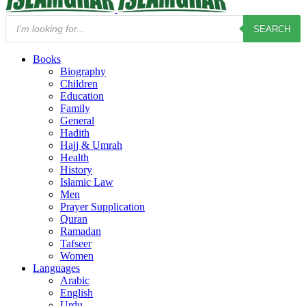
Products
SEARCH
search
Books
Biography
Children
Education
Family
General
Hadith
Hajj & Umrah
Health
History
Islamic Law
Men
Prayer Supplication
Quran
Ramadan
Tafseer
Women
Languages
Arabic
English
Urdu