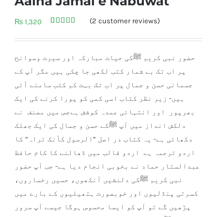
Aaina Jamal e Nabuwat
(
2
customer reviews)
₨
1,320
Rated
2
5.00
out of 5
based on
customer
حضور نبی کریم ﷺکی حیات مبارکہ اور سیرت وسوانح
ratings
پر اب تک بے شمار کتب لکھی جا چکی ہیں مگر آپ کے
جسمانی حسن و جمال پر اب تک بہت کم کتب سامنے آئی
ہیں- زیر نظر کتاب اسی کمی کو پورا کرنے کی ایک
بھرپور اور انتہائی عمدہ کوشش ہےجس میں مصنف نے
دلکش انداز میں آپ ﷺکے حسن و جمال کی ایک جھلک
دکھائی ہے- یہ کتاب در اصل “الرسول کأنک تراہ“ کا
اردو ترجمہ
ہے اردو قالب میں ڈھالنے کا کام حافظ
عبدالستار حماد نے بخوبی انجام دیا ہے- جب آپ حضور
نبی کریم ﷺکی دلنشیں آنکھوں، حسیں رخساروں،
کسرتی پنڈلیوں اور خوبصورت ہتھیلیوں کے بارے میں
پڑھیں گے تو آپ کو ایسا محسوس ہوگا جیسے آپ سرور