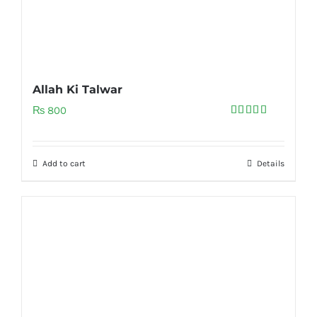
Allah Ki Talwar
₨
800
Rated
5.00
out of 5
Add to cart
Details