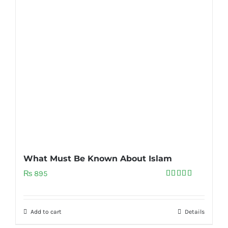
What Must Be Known About Islam
₨
895
Rated
5.00
out of 5
Add to cart
Details