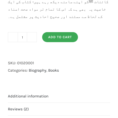
کائنات ﷺکو اپنے سامنے دیکھ رہے ہیں- کتاب کی ایک
خاصیت یہ بھی ہے کہ اس کا تمام تر مواد صحت اسناد
کے لحاظ سے مستند اور صحیح احادیث پر مشتمل ہے۔
ADD TO CART
Aaina
Jamal
e
Nabuwat
SKU:
01020001
quantity
Categories:
Biography
,
Books
Additional information
Reviews (2)