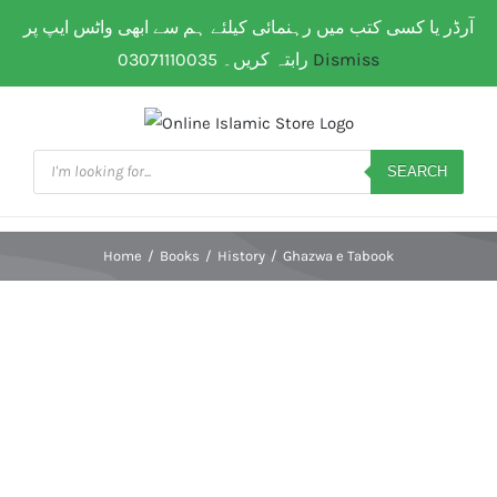
Skip
آرڈر یا کسی کتب میں رہنمائی کیلئے ہم سے ابھی واٹس ایپ پر
WhatsApp: 0307 111 00 35
| Flat Shipping Rate:
200
to
PKR
(All over Paksitan) | Same day delivery for
Lahore
رابتہ کریں۔ 03071110035
Dismiss
content
Products
search
SEARCH
Home
/
Books
/
History
/
Ghazwa e Tabook