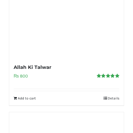
Allah Ki Talwar
₨
800
Rated
5.00
out of 5
Add to cart
Details