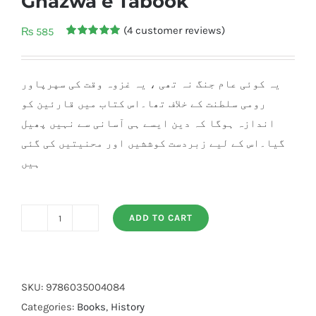
Ghazwa e Tabook
(
4
customer reviews)
₨
585
Rated
4
5.00
out of 5
based on
customer
یہ کوئی عام جنگ نہ تھی ، یہ غزوہ وقت کی سپرپاور
ratings
رومی سلطنت کے خلاف تھا۔اس کتاب میں قارئین کو
اندازہ ہوگا کہ دین ایسے ہی آسانی سے نہیں پھیل
گیا۔اس کے لیے زبردست کوششیں اور محنیتیں کی گئی
ہیں
ADD TO CART
Ghazwa
e
Tabook
quantity
SKU:
9786035004084
Categories:
Books
,
History