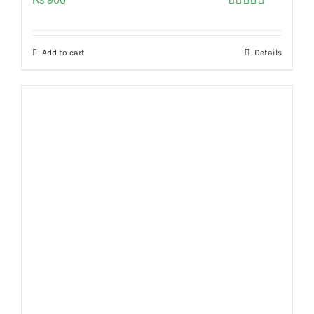
900
Rated
5.00
out of 5
Add to cart
Details