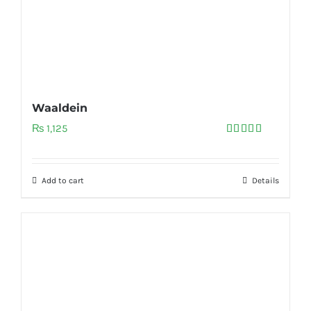
Waaldein
₨
1,125
Rated
5.00
out of 5
Add to cart
Details