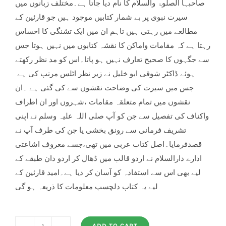
صاحبہا الصلوۃ والسلام کا نام دیا جاتا ہے۔مختلف زبانوں میں
سیرت نبوی پر بے شمار کتابیں موجود ہیں جو قارئین کے
مطالعے میں رہتی ہیں تاہم ان میں ایک تشنگی کا احساس
رہتا ہے کہ مقامات واماکن کا نقشہ کتابوں میں نہیں ہوتا جس
سے جگہوں کا صحیح تعارف نہیں ہو پاتا۔اس کو مد نظر رکھتے
ہوئے ڈاکٹر شوقی ابو خلیل نے زیر نظر اٹلس مرتب کی ہے
جس میں سیرت کی وضاحت نقشوں سے کی گئی ہے ۔ان
نقشوں میں تمام متعلقہ مقامات ،شہروں اور ان اطراف
واکناف کی تفصیل سے جن کو آپ صلی اللہ علیہ وسلم نے اپنی
تشریف فرمانی سے رونق بخشی یا جن کی طرف آپ نے
قصدفرمایا۔اصل کتاب عربی میں تھی،جسے معروف اشاعتی
ادارے دارالسلام نے اردو قالب میں ڈھال کر اردو دان طبقے کے
لیے بھی اس سے استفادہ کو آسان کر دیا ہے۔امید قارئین کے
لیے یہ کتاب دلچسپ معلومات کا ذریعہ ہو گی
ADD TO CART