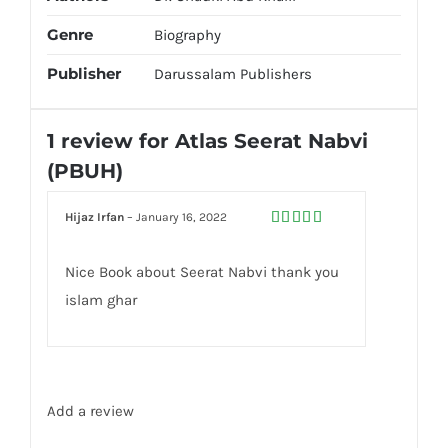
Genre
Biography
Publisher
Darussalam Publishers
1 review for
Atlas Seerat Nabvi
(PBUH)
Hijaz Irfan
–
January 16, 2022
Rated
5
out
of 5
Nice Book about Seerat Nabvi thank you
islam ghar
Add a review