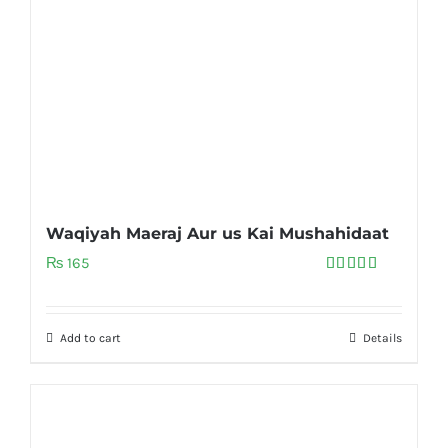
Waqiyah Maeraj Aur us Kai Mushahidaat
₨
165
Rated
5.00
out of 5
Add to cart
Details