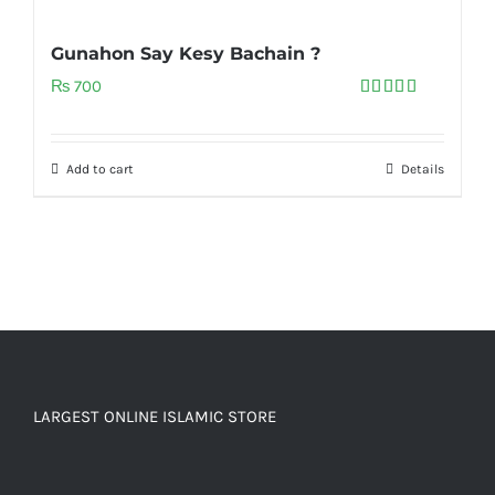
Gunahon Say Kesy Bachain ?
₨
700
Rated
5.00
out of 5
Add to cart
Details
LARGEST ONLINE ISLAMIC STORE