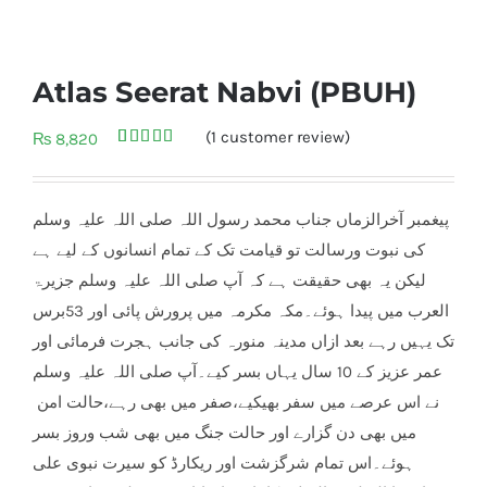
Atlas Seerat Nabvi (PBUH)
(
1
customer review)
₨
8,820
Rated
1
5.00
out of 5
based on
customer
پیغمبر آخرالزماں جناب محمد رسول اللہ صلی اللہ علیہ وسلم
rating
کی نبوت ورسالت تو قیامت تک کے تمام انسانوں کے لیے ہے
لیکن یہ بھی حقیقت ہے کہ آپ صلی اللہ علیہ وسلم جزیرۃ
العرب میں پیدا ہوئے۔مکہ مکرمہ میں پرورش پائی اور 53برس
تک یہیں رہے بعد ازاں مدینہ منورہ کی جانب ہجرت فرمائی اور
عمر عزیز کے 10 سال یہاں بسر کیے۔آپ صلی اللہ علیہ وسلم
نے اس عرصے میں سفر بھی
کیے،صفر میں بھی رہے،حالت امن
میں بھی دن گزارے اور حالت جنگ میں بھی شب وروز بسر
ہوئے۔اس تمام شرگزشت اور ریکارڈ کو سیرت نبوی علی