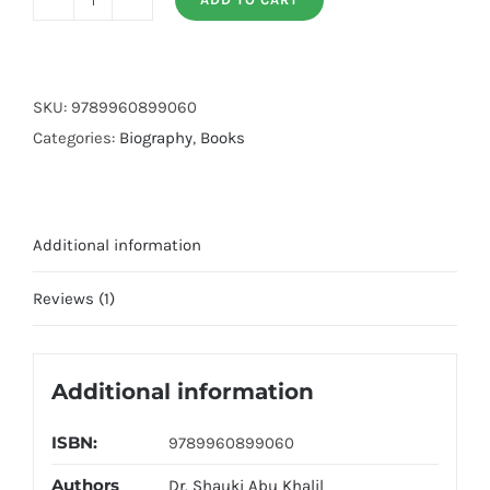
Atlas
Seerat
Nabvi
(PBUH)
SKU:
9789960899060
quantity
Categories:
Biography
,
Books
Additional information
Reviews (1)
Additional information
ISBN:
9789960899060
Authors
Dr. Shauki Abu Khalil