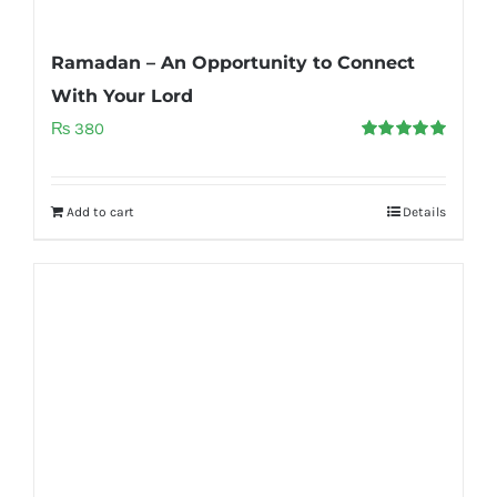
Ramadan – An Opportunity to Connect
With Your Lord
₨
380
Rated
5.00
out of 5
Add to cart
Details