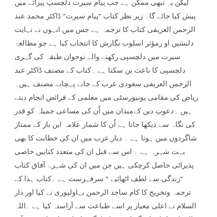
لیکن یہ تبھی ممکن ہے جب پیام سیرت دلچسپ پیرائے میں
پیش کیا جائے گا۔ زیر نظر کتاب “پیام سیرت“ ڈاکٹر محمد عبد
الرحمن العریفی کتاب کا ترجمہ ہے جس میں انہوں نے نہایت
دلنشیں او رمؤثر اسلوب نگارش کا انتخاب کیا ہے جو مطالعۂ
سیرت میں دلچسپی رکھنے والے نوجوان طبقہ کی گہری
دلچسپی کا باعث بن سکتا ہے ۔کتاب کے مصنف ڈاکٹر عبد
الرحمن العریفی سعودی عرب کے جانے پہچانے مصنف ہیں۔
ریاض کی مقامی یونیورسٹی میں معلمی کے فرائض انجام دیتے
ہیں ۔دعوتِ دین کےمیدان میں اُن کی مساعی جمیلہ کو قدر
کی نگاہ سے دیکھا جاتا ہے اُن کا شمار علامہ ابن باز کے ممتاز
شاگردوں میں ہوتا ہے ۔ دیار ِعرب میں ان کی خطابت کا بھی
بہت شہرہ ہے ۔ اس سے قبل ان کی متعدد کتابیں خاصی
پذیرائی حاصل کرچکی ہیں جن میں ان کی شہرۂ آفاق کتاب
“زندگی سے لطف اٹھائیے “ سرفہرست ہے ۔کتاب ہذا کے
ترجمہ وتخریج کا کام ساجد الرحمن بہاولپوری نے کیا اور دار
السلام نے اعلی معیار پر اسے طباعت سے آراستہ کیا ہے ۔اللہ