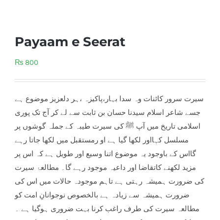
Payaam e Seerat
₨
800
سیرت سرور کائنات وہ سدا بہار،پاکیزہ ،ہر دلعزیز موضوع ہے
جسے شاعر اسلام سیدنا حسان بن ثابت سے لے کر آج تک پوری
اسلامی تاریخ میں آپ ﷺ کی سیرت طیبہ کے جملہ گوشوں پر
مسلسل کہااور لکھا گیا ہے او رمستقبل میں لکھا جاتا رہے
گااس کے باوجود یہ موضوع اتنا وسیع اور طویل ہے کہ اس پر
مزید لکھنے کاتقاضا اور داعیہ موجود رہے گا۔ مطالعۂ سیرت
کی ضرورت ہمیشہ رہت
ی ہے تاہم موجودہ حالات میں اس کی
ضرورت ہمیشہ سے زیادہ ہے بالخصوص نوجوانانِ امت کو
مطالعہ سیرت کی طرف راغب کرنا بہت ضروری ہوگیا ہے ۔