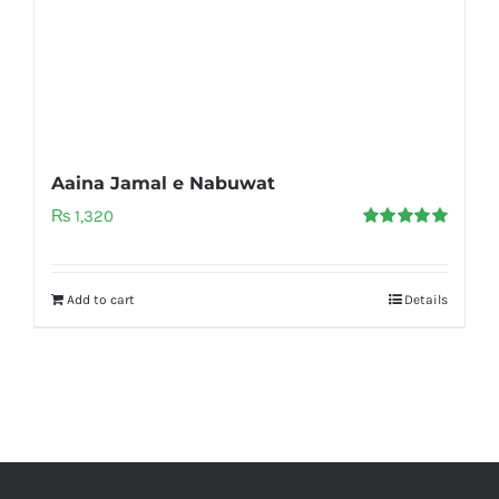
Aaina Jamal e Nabuwat
₨
1,320
Rated
5.00
out of 5
Add to cart
Details