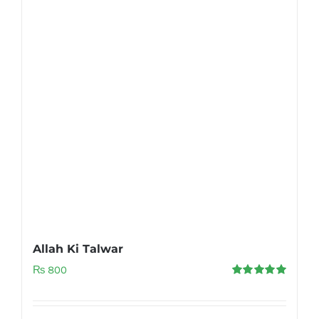
Allah Ki Talwar
₨
800
Rated
5.00
out of 5