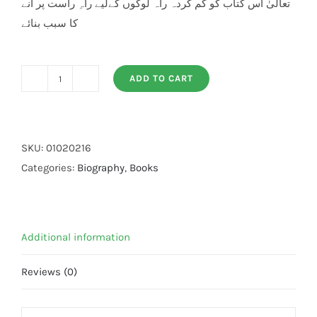
تعالیٰ اس کتاب کو گم کردہ راہ لوگوں کےلیے راہِ راست پر آنے
کا سبب بنائے
ADD TO CART
Payaam
e
Seerat
quantity
SKU:
01020216
Categories:
Biography
,
Books
Additional information
Reviews (0)