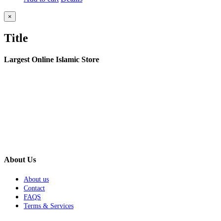
Close
×
product
quick
Title
view
Largest Online Islamic Store
About Us
About us
Contact
FAQS
Terms & Services