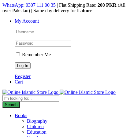
Skip
WhatsApp: 0307 111 00 35
| Flat Shipping Rate:
200 PKR
(All
to
over Paksitan) | Same day delivery for
Lahore
content
My Account
Remember Me
Register
Cart
Products
search
Search
Books
Biography
Children
Education