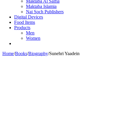
Maktaba Al Salfia
Maktaba Islamia
Nai Soch Publishers
Digital Devices
Food Items
Products
Men
Women
Home
/
Books
/
Biography
/
Sunehri Yaadein