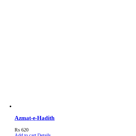
Azmat-e-Hadith
₨
620
Add to cart
Details