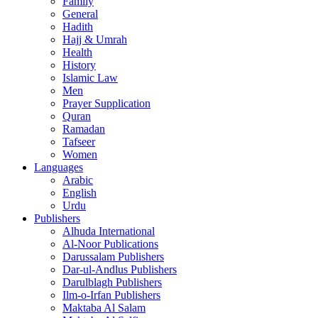
Family
General
Hadith
Hajj & Umrah
Health
History
Islamic Law
Men
Prayer Supplication
Quran
Ramadan
Tafseer
Women
Languages
Arabic
English
Urdu
Publishers
Alhuda International
Al-Noor Publications
Darussalam Publishers
Dar-ul-Andlus Publishers
Darulblagh Publishers
Ilm-o-Irfan Publishers
Maktaba Al Salam