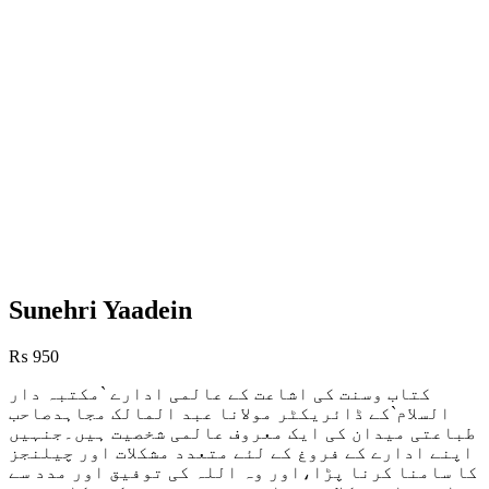
Sunehri Yaadein
₨
950
کتاب وسنت کی اشاعت کے عالمی ادارے `مکتبہ دار
السلام`کے ڈائریکٹر مولانا عبد المالک مجاہدصاحب
طباعتی میدان کی ایک معروف عالمی شخصیت ہیں۔جنہیں
اپنے ادارے کے فروغ کے لئے متعدد مشکلات اور چیلنجز
کا سامنا کرنا پڑا،اور وہ اللہ کی توفیق اور مدد سے