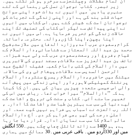
ان تمام مشکلات وچیلنجزسے سرخرو ہو کر نکلے ہیں۔
زیر تبصرہ کتاب` نوجوان نسل کی رہنمائی کے لئے
سنہری ی
ادیں` میں انہوں نے بذات خود اپنی سوانح
حیات قلم بند کی ہے اور اپنی زندگی کے تجربات کو
نوجوانان امت کے شیئر کئے ہیں۔اس کتاب میں انہوں
نے اپنی پیدائش سے لیکر اس کتاب کی تصنیف تک اپنے
حالات زندگی کو تحریر فرمایا ہے۔اس میں انہوں نے
اپنا بچپن،اپنا گاؤں،والدہ محترمہ،اساتذہ
کرام،سعودی عرب آمد،وزارۃ الدفاع میں ملازمت،شیخ
محمد بن عبد اللہ المعتاز سے شناسائی،دار السلام کے
قیام ،فروغ اور وسعت،سعودی عرب کے ولی عہد شہزادہ
نائف بن عبد العزیز سے ملاقات،مسجد نبوی کی لائبریری
میں دار السلام کی کتب ،امام کعبہ فضیلۃ الشیخ عبد
الرحمن السدیس سے ملاقات،پیغام ٹی وی کی سالانہ
میٹنگ میں حاضری،دار السلام ریسرچ سنٹر،دار السلام
پرنٹنگ کمپلیکس لاہور،اور اپنی زندگی میں پیش آنے
والی اس جیسی متعدد چیزیں بیان کی ہیں۔ان کا کہنا
ہے کہ ’’دارالسلام‘‘ میرا خواب تھا۔ ریاض میں اس کی
تعبیر سامنے آئی۔ کتاب و سنت کی ترویج و اشاعت کے
لیے دنیا کی سب سے بہترین طباعت و اشاعت کا ادارہ ،
اللہ رب العزت نے اسباب ہی فراہم نہیں کیے عمدہ اور
اعلیٰ درجے کی ٹیم بھی فراہم کر دی۔ آج دارالسلام
عالم اسلام کا سب سے نمایاں ادارہ قرار دیا جا رہا
ہے، ہم 1400 سے زائد ٹائٹل چھاپ چکے ہیں۔550 انگلش
میں اور 330اُردو میں۔ باقی عربی میں۔30 ممالک میں ہماری