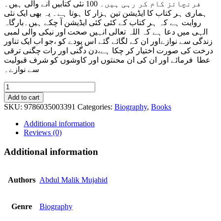
فرنچائز کام کر رہی ہیں۔ 100 نئی کتابیں آنے والی ہیں۔
ہماری ہر کتاب کا ایڈیشن تین ہزار کا ہوتا ہے۔ یہ بھی ایک نئی
روایت ہے کہ ہر کتاب کے کئی کئی ایڈیشن آ چکے ہیں۔بارگاہ
الہی میں دعا ہے کہ اللہ تعالی انہیں صحت اور نیکی والی لمبی
زندگی سے نوازےاور ان کے لگائے گئے اس پودے کو ،جو اب ایک تناور
درخت کی صورت اختیار کر چکا ہے،دن دگنی اور رات چگنی ترقی
عطا فرمائے اور ان کی ان محنتوں اور کاوشوں کو شرف قبولیت
سے نوازے۔
Sunehri
Yaadein
Add to cart
quantity
SKU:
9786035003391
Categories:
Biography
,
Books
Additional information
Reviews (0)
Additional information
Authors
Abdul Malik Mujahid
Genre
Biography