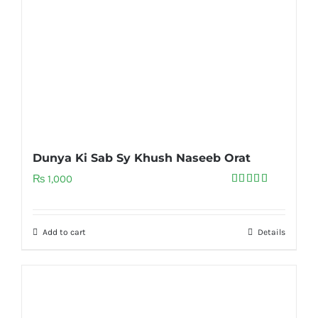
Dunya Ki Sab Sy Khush Naseeb Orat
₨
1,000
Rated
5.00
out of 5
Add to cart
Details