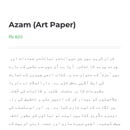
Azam (Art Paper)
₨
820
قران کریم میں جن حیوانات، نباتات، جمادات اور
چرند پرند کا تذکرہ آیا ہے اُن میں سے مکھی کے بارے
میں `عزم` کے عنوان سے یہ کتاب انھی چیزوں کے تعارف
کی ایک آگہی بخش کڑی ہے۔ دارالسلام نے دلربا
مطبوعات کا یہ سلسلہ طلبہ و طالبات کی خُفتہ
صلاحیتوں کو بیدار کر کے انھیں علم و تحقیق کی راہ
پر لگانے کے لیے جاری کیا ہے۔ یہ اور اس سلسلے کی
دوسری دلآویز کتا
بیں اپنے نو نہالوں کو بطور تحفہ
پیش کیجیے۔ اچھی سیرت سازی اور عمدہ ذہنی تربیت کے