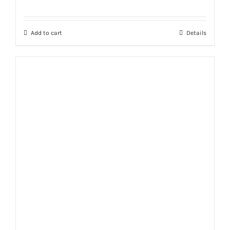
Rated
5.00
out of 5
Add to cart
Details