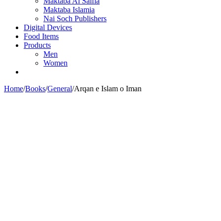
Maktaba Al Salfia
Maktaba Islamia
Nai Soch Publishers
Digital Devices
Food Items
Products
Men
Women
Home
/
Books
/
General
/
Arqan e Islam o Iman