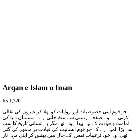
Arqan e Islam o Iman
₨
1,320
جو قوم اپنی خصوصیات اور روایات کو بھلا کر غیروں کی نقالی
کرتی ہے وہ صفحہ ہستی سے مٹ جاتی ہے۔ مسلمان دنیا کی
امامت و قیادت کے لیے پیدا ہوئے تھےمگر یہ انسانی تاریخ کا سب
سے بڑا المیہ ہے کہ جو قوم انسانیت کی قیادت پر مامور کی گئی
تھی، وہ خود ترغیبات نفس کے جال میں پھنس کر اپنی مایہ ناز