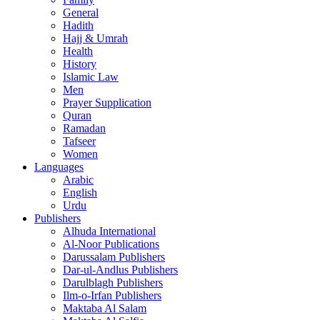
General
Hadith
Hajj & Umrah
Health
History
Islamic Law
Men
Prayer Supplication
Quran
Ramadan
Tafseer
Women
Languages
Arabic
English
Urdu
Publishers
Alhuda International
Al-Noor Publications
Darussalam Publishers
Dar-ul-Andlus Publishers
Darulblagh Publishers
Ilm-o-Irfan Publishers
Maktaba Al Salam