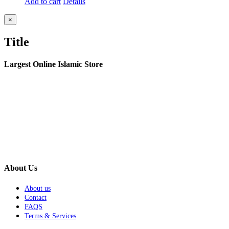
Add to cart
Details
Close
×
product
quick
Title
view
Largest Online Islamic Store
About Us
About us
Contact
FAQS
Terms & Services