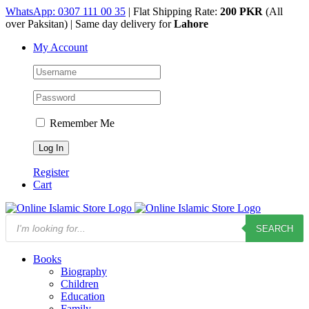
Skip
WhatsApp: 0307 111 00 35
| Flat Shipping Rate:
200 PKR
(All
to
over Paksitan) | Same day delivery for
Lahore
content
My Account
Remember Me
Register
Cart
Products
SEARCH
search
Books
Biography
Children
Education
Family