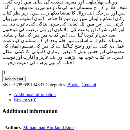
روایات بھلا بیٹھی اور مغربی تہذیب کی نقالی میں ڈوب گئی
۔
نتیجہ ظاہر کہ آج مسلمان دنیا کی تگ و دو میں بہت پیچھے رہ گئے
ہیں اور ہر جگہ اپنے زوال کا تماشا دیکھ رہے ہیں۔ زیرِ نظر کتاب
ارکان اسلام و ایمان میں دین قیم کا خلاصہ آسان اسلوب میں بیان
کرتی ہے۔ اس میں اللہ تعالیٰ کی سچی بندگی کی دعوت دی ہے
اور کفر، شرک اور بدعت کی ہلاتکوں اور نئی تہذیب کی قباحتوں
سے خبردار کردیا گیا ہے۔ اس کتاب میں دین کی تما م بنیادی
تعلیمات عام فہم اسلوب میں قلم بندد کر کے مسلمان کو دعوت
عمل دی گئی ہے اور واضح کیاگیا ہے کہ دین کی تفہیم ،ایمان کی
مضبوطی اور حسن عمل کے بغیر ہماری کامیابی کا کوئی امکان
نہیں۔ یہ کتاب خوب بھی پڑھیے اور اپنے عزیز و اقارب اور دوست
احباب کو بھی پڑھنے کی دعوت دیجیے۔
Arqan
e
Add to cart
Islam
SKU:
9789699134333
Categories:
Books
,
General
o
Iman
Additional information
quantity
Reviews (0)
Additional information
Authors
Muhammad Bin Jamil Zino