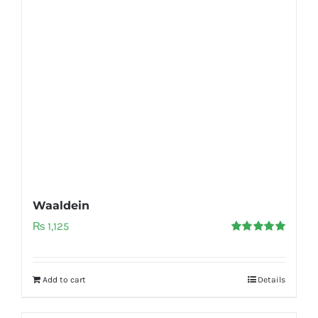
Waaldein
₨
1,125
Rated
5.00
out of 5
Add to cart
Details