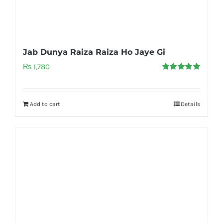
Jab Dunya Raiza Raiza Ho Jaye Gi
₨
1,780
Rated
5.00
out of 5
Add to cart
Details