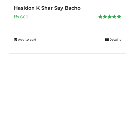
Hasidon K Shar Say Bacho
₨
600
Rated
5.00
out of 5
Add to cart
Details