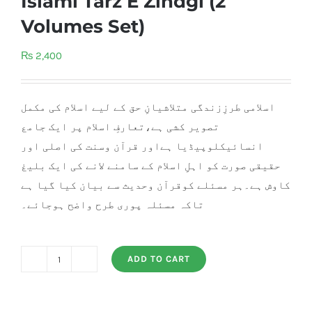
Islami Tarz E Zindgi (2
Volumes Set)
₨
2,400
اسلامی طرزِزندگی متلاشیانِ حق کے لیے اسلام کی مکمل
تصویر کشی ہے،تعارفِ اسلام پر ایک جامع
انسائیکلوپیڈیا ہےاور قرآن وسنت کی اصلی اور
حقیقی صورت کو اہلِ اسلام کے سامنے لانے کی ایک بلیغ
کاوش ہے۔ہر مسئلے کوقرآن وحدیث سے بیان کیا گیا ہے
تاکہ مسئلہ پوری طرح واضح ہوجائے۔
ADD TO CART
Islami
Tarz
E