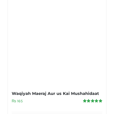
Waqiyah Maeraj Aur us Kai Mushahidaat
₨
165
Rated
5.00
out of 5