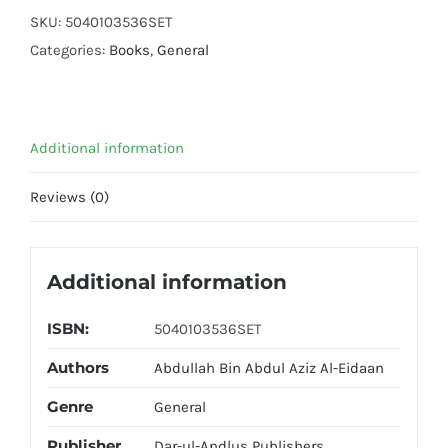
Zindgi
SKU:
5040103536SET
(2
Categories:
Books
,
General
Volumes
Set)
quantity
Additional information
Reviews (0)
Additional information
ISBN:
5040103536SET
Authors
Abdullah Bin Abdul Aziz Al-Eidaan
Genre
General
Publisher
Dar-ul-Andlus Publishers