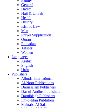
Family
General
Hadith
Hajj & Umrah
Health
History
Islamic Law
Men
Prayer Supplication
Quran
Ramadan
Tafseer
Women
Languages
Arabic
English
Urdu
Publishers
Alhuda International
Al-Noor Publications
Darussalam Publishers
Dar-ul-Andlus Publishers
Darulblagh Publishers
Ilm-o-Irfan Publishers
Maktaba Al Salam