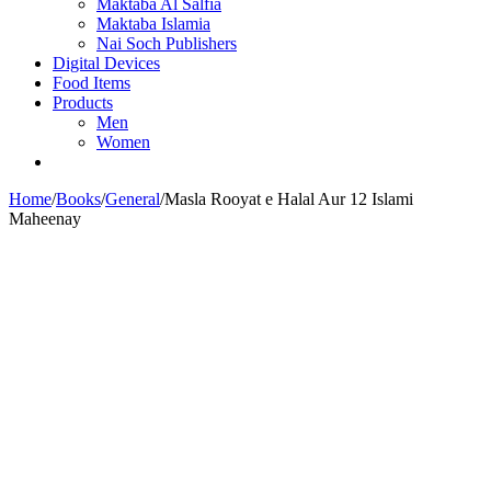
Maktaba Al Salfia
Maktaba Islamia
Nai Soch Publishers
Digital Devices
Food Items
Products
Men
Women
Home
/
Books
/
General
/
Masla Rooyat e Halal Aur 12 Islami
Maheenay