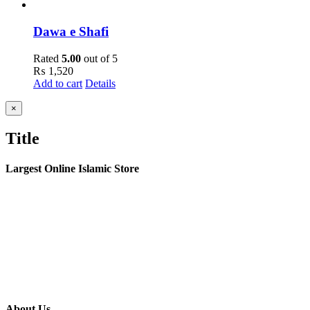
Dawa e Shafi
Rated
5.00
out of 5
₨
1,520
Add to cart
Details
Close
×
product
quick
Title
view
Largest Online Islamic Store
About Us