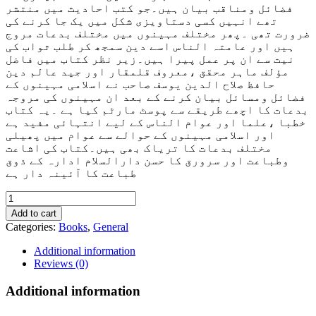
فضائل ومناقب بیان ہیں۔جو کتب احادیث میں منتشر
تھے انہیں کسی دستاویزی شکل میں یک جا کرنے کی
ضرورت تھی ۔پھر مختلف مہینوں میں مختلف بدعات مروج
ہیں اور عامتہ الناس اسے دین سمجھ کر طلب ثواب کی
نیت سے ان پر عمل پیرا ہیں
۔زیر نظر کتاب میں فاضل
مؤلف ماہر محقق ،معروف قلمقار اور جید عالم دین
حافظ صلاح الدین یوسف صاحب نے اسلامی مہینوں کے
فضائل ومسائل بیان کرنے کے بعد ان مہینوں کی مروجہ
بدعات کا اچھے طریقے سے پوسٹ مارٹم کیا ہے ۔یہ کتاب
خطبا ،علما اور عوام الناس کے لیے انتہائی مفید ہے
اور اسلامی مہینوں کے حوالے سے عوام میں پھیلی
مختلف بدعات کا تریاک بھی ہیں۔کتاب کی اشاعت
وطباعت اور سرورق کا حسن دارالسلام ادارہ کے ذوق
طباعت کا آئینہ دار ہے
Masla
Rooyat
Add to cart
e
Categories:
Books
,
General
Halal
Aur
Additional information
12
Reviews (0)
Islami
Maheenay
Additional information
quantity