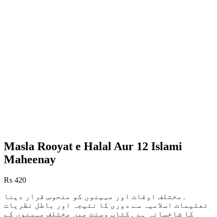
Masla Rooyat e Halal Aur 12 Islami
Maheenay
₨
420
۔مختلف اوقات اور مہینوں کو منحوس قرار دینا
تعلیمات اسلامیہ سے دوری کا نتیجہ اور باطل نظریات
کا شاخسانہ ہے ۔کتاب وسنت میں مختلف مہینوں کے