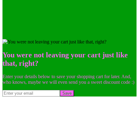
You were not leaving your cart just like
that, right?
Enter your details below to save your shopping cart for later. And,
who knows, maybe we will even send you a sweet discount code :)
Save
Go
to
Top