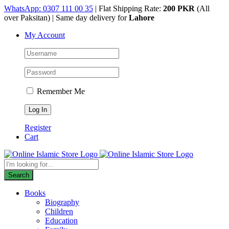
Skip
WhatsApp: 0307 111 00 35
| Flat Shipping Rate:
200 PKR
(All
to
over Paksitan) | Same day delivery for
Lahore
content
My Account
Remember Me
Register
Cart
Products
search
Search
Books
Biography
Children
Education