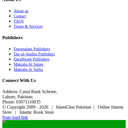
About us
Contact
FAQS
Terms & Services
Publishers
Darussalam Publishers
Dar-ul-Andlus Publishers
Darulblagh Publishers
Maktaba Al Salam
Maktaba Al Salfia
Connect With Us
Address: Canal Bank Scheme,
Lahore, Pakistan
Phone: 03071110035
© Copyright 2009 -
2026 | IslamGhar Pakistan | Online Islamic
Store | Islamic Book Store
Page load link