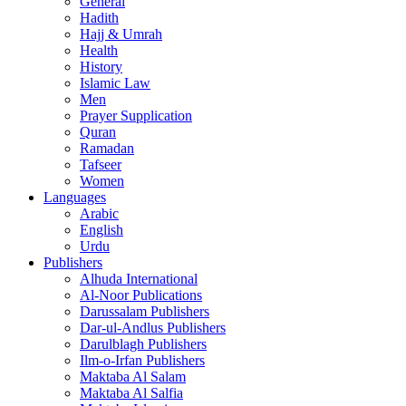
General
Hadith
Hajj & Umrah
Health
History
Islamic Law
Men
Prayer Supplication
Quran
Ramadan
Tafseer
Women
Languages
Arabic
English
Urdu
Publishers
Alhuda International
Al-Noor Publications
Darussalam Publishers
Dar-ul-Andlus Publishers
Darulblagh Publishers
Ilm-o-Irfan Publishers
Maktaba Al Salam
Maktaba Al Salfia