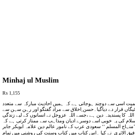
Minhaj ul Muslim
₨
1,155
 اہمیت اسی سے دوچند ہوجاتی ہے کہ ہمیں احادیث مبارکہ سے متعدد
اں قرار دے دیاگیا۔حسن ِاخلاق سے مراد گفتگو اور ر
ہن سہن سے
 اللہ کا پسندیدہ دین ہے ،جسے اللہ عزوجل نے انسانوں کے لیے زندگی
ن اسلام کی یہ خوبی اسے دوسرے ادیان ومذاہب سے ممتاز کرتی ہے کہ
نہاج المسلم ‘‘ سعودی عرب کے نامور عالم دین علامہ ابوبکر جابر
رفیق الاثری نے کیا ۔اس کتاب میں کتاب وسنت کی روشنی میں تمام