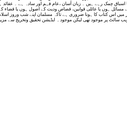
 اسباق چمک رہے ہیں ۔ زبان آسان ،عام فہم اور سادہ ہے ۔ عقائد ہوں
کے مسائل ہوں یا عائلی قوانین، قصاص ودیت کے اصول ہوں یا قضاء 
ھر میں اس کتاب کا ہونا ضروری ہے تاکہ مسلمان اپنے شب وروز اسلام
ب سائٹ پر موجود تھی لیکن موجود ہ ایڈیشن تحقیق وتخریج سے مزین 