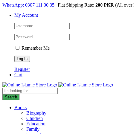
Skip
WhatsApp: 0307 111 00 35
| Flat Shipping Rate:
200 PKR
(All over 
to
My Account
content
Remember Me
Register
Cart
Products
search
Search
Books
Biography
Children
Education
Family