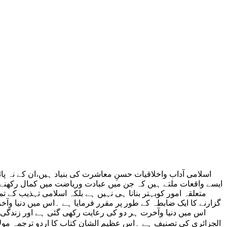
اسلامی آداب واخلاقیات حسنِ معاشرت کی بنیاد ہیں،ان کے نہ پ
ایسے واقعات ملتے ہیں کہ جن میں عبادت وریاضت میں کمال رکھنے وا
متعلقہ امور کوبہتر بنانا ہی نہیں ہے بلکہ اسلامی تہذیب کے تم
گزارنے کا ایک ضابطہ کے طور پر مقرر فرمایا ہے ۔اس میں دنیا وآخ
اس میں دنیا وآخرت ہر دو کی رعایت رکھی گئی ہے اور زندگی ک
الجزائری کی تصنیف ہے ۔اس عظیم الشان کتاب کا اردو ترجمہ مولا