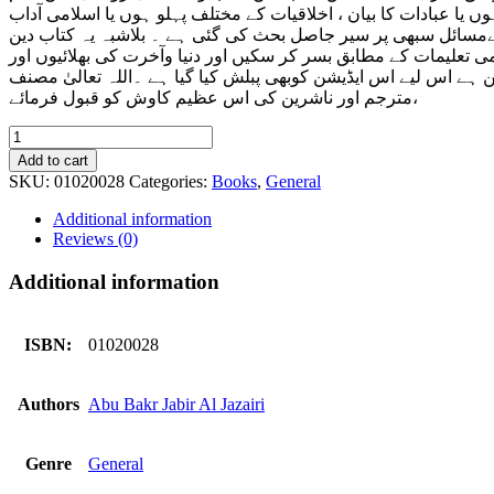
 یا عبادات کا بیان ، اخلاقیات کے مختلف پہلو ہوں یا اسلامی آداب
کےمسائل سبھی پر سیر جاصل بحث کی گئی ہے ۔ بلاشبہ یہ کتاب دین
ی تعلیمات کے مطابق بسر کر سکیں اور دنیا وآخرت کی بھلائیوں اور
ہے اس لیے اس ایڈیشن کوبھی پبلش کیا گیا ہے ۔اللہ تعالیٰ مصنف
،مترجم اور ناشرین کی اس عظیم کاوش کو قبول فرمائے
Minhaj
ul
Add to cart
Muslim
SKU:
01020028
Categories:
Books
,
General
quantity
Additional information
Reviews (0)
Additional information
ISBN:
01020028
Authors
Abu Bakr Jabir Al Jazairi
Genre
General