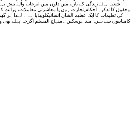
شعبہ ہائے زندگی کے بارے میں دلوں میں اترجانے والے بیش بہا
وحقوق کا تذکرہ احکام ِتجارت ہوں یا معاشرتی معاملات، وراثت 
کی تعلیمات کا ایک عظیم الشان انسائیکلوپیڈیا ہے ۔ لہذا ہر گ
کامیابیوں سے بہرہ مند ہوسکیں ۔منہاج المسلم اگرچہ پہلے بھی وی