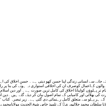
ائے جانے سے انسانی زندگی اپنا حسن کھو دیتی ہے ۔ حسنِ اخلاق کی
لوں کےاعمال کوصرف ان کی اخلاقی استواری نہ ہونے کی بنا پر رائیگ
ام تر پہلوؤں کواپنانا اخلاق کی کامل ترین صورت ہے ۔ اور دین اسلام
رت کی بھلائی اور کامیابی کے تمام اصول بیان کر دیئے گئے ہیں ۔دی
ے ہر پہلو سے متعلق کامل رہنمائی دی گئی ہے۔ زیر تبصرہ کتاب ’’م
نا سلطان محمد جلالپور ی﷫ کے تلمیذ خاص شیخ الحدیث مولانامحمد 