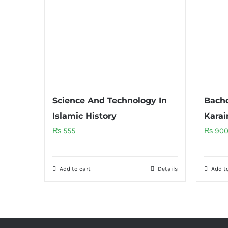
Science And Technology In
Bacho
Islamic History
Karai
₨
555
₨
90
Add to cart
Details
Add to