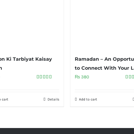
n Ki Tarbiyat Kaisay
Ramadan – An Opportu
n
to Connect With Your L
0
₨
380
Rated
5.00
Rat
out of 5
out 
 cart
Details
Add to cart