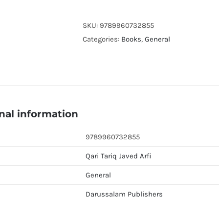
quantity
SKU:
9789960732855
Categories:
Books
,
General
nal information
9789960732855
Qari Tariq Javed Arfi
General
Darussalam Publishers