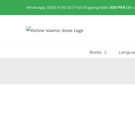
Skip
WhatsApp: 0307 111 00 35
| Flat Shipping Rate:
200 PKR
(All 
to
content
Books
Langua