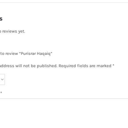
s
o reviews yet.
 to review “Purisrar Haqaiq”
address will not be published.
Required fields are marked
*
w
*