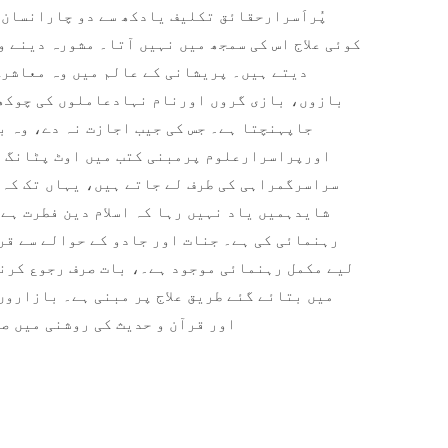
پُراَسرارحقائق تکلیف یادکھ سے دو چارانسان،
کوئی علاج اس کی سمجھ میں نہیں آتا۔ مشورہ دینے 
دیتے ہیں۔ پریشانی کے عالم میں وہ معاشرے
بازوں، بازی گروں اورنام نہادعاملوں کی چوکھٹ
جاپہنچتا ہے۔ جس کی جیب اجازت نہ دے، و
ہ ب
اورپراسرارعلوم پرمبنی کتب میں اوٹ پٹانگ ع
سراسرگمراہی کی طرف لے جاتے ہیں، یہاں تک کہ 
شایدہمیں یاد نہیں رہا کہ اسلام دین فطرت ہے
رہنمائی کی ہے۔ جنات اور جادو کے حوالے سے قر
لیے مکمل رہنمائی موجود ہے۔، بات صرف رجوع کرنے
میں بتائے گئے طریق علاج پر مبنی ہے۔ بازاروں
اور قرآن و حدیث کی روشنی میں ص