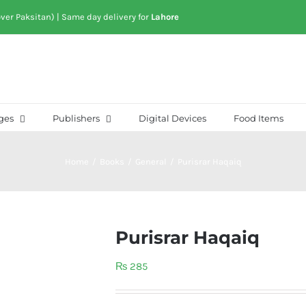
over Paksitan) | Same day delivery for
Lahore
ges
Publishers
Digital Devices
Food Items
Home
/
Books
/
General
/
Purisrar Haqaiq
Purisrar Haqaiq
₨
285