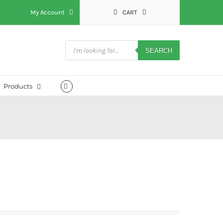
My Account
CART
Products
search
SEARCH
Products