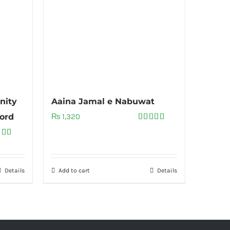
nity
Aaina Jamal e Nabuwat
ord
₨
1,320
Rated
5.00
out of 5
ed
5.00
of 5
Details
Add to cart
Details