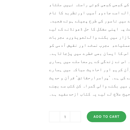
 کی کبھی کبھی کوئی راستہ نہیں ملتا
والے اسے جادو، آسیب اورنظربد کا نام
 میں ناسور کی طرح پھیلے ہوئے شعبدہ
 پہ اپنی مشکل کا حل ڈھونڈنے کے لیے
ازار میں بکنے والےتعویذوں، مجربات
ملیات، مجرب نسخے اور نقیش آدمی کو
اس کا ایمان بھی خطرے میں پڑجاتاہے۔
۔ اس نے زندگی کے ہرمعاملے میں ہماری
آن کریم اور احادیث مباکہ میں ہمارے
 کی ہے۔ `پراسرارحقائق` قرآن و حدیث
 میں بکنے والی گمراہ کن کتب سے بچنے
حیح علاج لے لیے یہ کتاب ازحدمفید ہے۔
ADD TO CART
Purisrar
Haqaiq