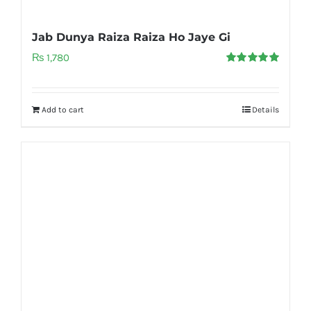
Jab Dunya Raiza Raiza Ho Jaye Gi
₨
1,780
Rated
5.00
out of 5
Add to cart
Details