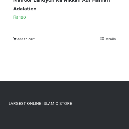
Mafroor Larkiyon Ka Nikkah Aur Hamari
Adalatien
₨
120
Add to cart
Details
LARGEST ONLINE ISLAMIC STORE