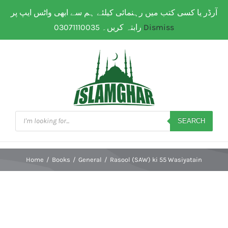
Skip
آرڈر یا کسی کتب میں رہنمائی کیلئے ہم سے ابھی واٹس ایپ پر
WhatsApp: 0307 111 00 35
| Flat Shipping Rate:
200
to
PKR
(All over Paksitan) | Same day delivery for
Lahore
رابتہ کریں۔ 03071110035
Dismiss
content
Products
search
SEARCH
Home
/
Books
/
General
/
Rasool (SAW) ki 55 Wasiyatain