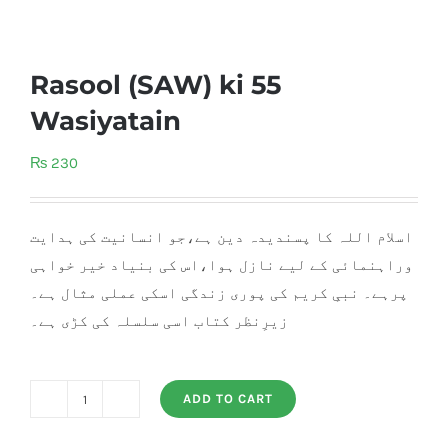
Rasool (SAW) ki 55
Wasiyatain
₨
230
اسلام اللہ کا پسندیدہ دین ہے،جو انسانیت کی ہدایت
وراہنمائی کے لیے نازل ہوا،اس کی بنیاد خیر خواہی
پرہے۔ نبیِ کریم کی پوری زندگی اسکی عملی مثال ہے۔
زیرِنظر کتاب اسی سلسلہ کی کڑی ہے۔
ADD TO CART
Rasool
(SAW)