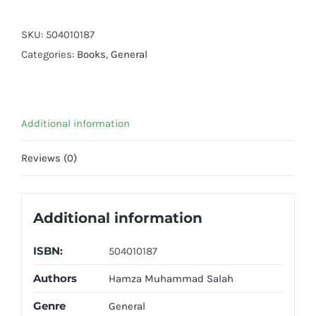
ki
55
SKU:
504010187
Wasiyatain
Categories:
Books
,
General
quantity
Additional information
Reviews (0)
Additional information
ISBN:
504010187
Authors
Hamza Muhammad Salah
Genre
General