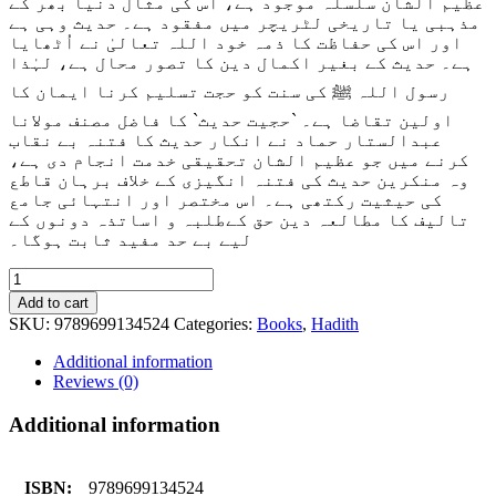
عظیم الشان سلسلہ موجود ہے، اس کی مثال دنیا بھر کے
مذہبی یا تاریخی لٹریچر میں مفقود ہے۔ حدیث وہی
ہے
اور اس کی حفاظت کا ذمہ خود اللہ تعالیٰ نے اُٹھایا
ہے۔ حدیث کے بغیر اکمال دین کا تصور محال ہے، لہٰذا
رسول اللہ ﷺ کی سنت کو حجت تسلیم کرنا ایمان کا
اولین تقاضا ہے۔ `حجیت حدیث` کا فاضل مصنف مولانا
عبدالستار حماد نے انکار حدیث کا فتنہ بے نقاب
کرنے میں جو عظیم الشان تحقیقی خدمت انجام دی ہے،
وہ منکرین حدیث کی فتنہ انگیزی کے خلاف برہان قاطع
کی حیثیت رکتھی ہے۔ اس مختصر اور انتہائی جامع
تالیف کا مطالعہ دین حق کےطلبہ و اساتذہ دونوں کے
لیے بے حد مفید ثابت ہوگا۔
Hujiyat
e
Add to cart
Hadith
SKU:
9789699134524
Categories:
Books
,
Hadith
quantity
Additional information
Reviews (0)
Additional information
ISBN:
9789699134524