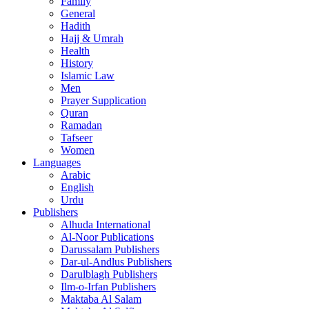
Family
General
Hadith
Hajj & Umrah
Health
History
Islamic Law
Men
Prayer Supplication
Quran
Ramadan
Tafseer
Women
Languages
Arabic
English
Urdu
Publishers
Alhuda International
Al-Noor Publications
Darussalam Publishers
Dar-ul-Andlus Publishers
Darulblagh Publishers
Ilm-o-Irfan Publishers
Maktaba Al Salam