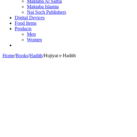
Maktaba Al Salfia
Maktaba Islamia
Nai Soch Publishers
Digital Devices
Food Items
Products
Men
Women
Home
/
Books
/
Hadith
/
Hujiyat e Hadith