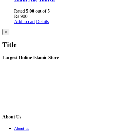
Rated
5.00
out of 5
₨
900
Add to cart
Details
Close
×
product
quick
Title
view
Largest Online Islamic Store
About Us
About us