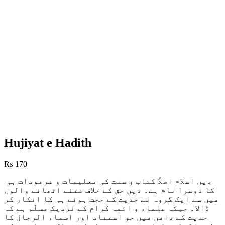
Hujiyat e Hadith
₨
170
دین اسلام اصلاً کتاب و سنت کی تعلیمات و فرمودات ہی
کا دوسرا نام ہے۔ دین حق کے خلاف فتنے اٹھانے والوں
میں سے ایک گروہ نے حدیث کے حجت ہونے ہی کا انکار کر
ڈالا۔ جبکہ علماء و ائمہ کرام کے نزدیک مسلّم ہے کہ
حدیث کے دامن میں جو استناد اور اسماء الرجال کا