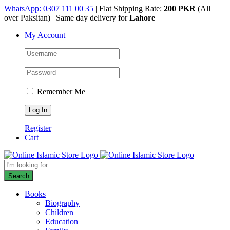
Skip
WhatsApp: 0307 111 00 35
| Flat Shipping Rate:
200 PKR
(All
to
over Paksitan) | Same day delivery for
Lahore
content
My Account
Remember Me
Register
Cart
Products
search
Search
Books
Biography
Children
Education