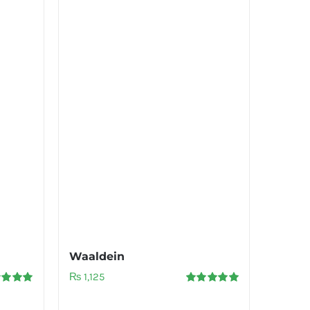
Waaldein
₨
1,125
d
5.00
Rated
5.00
f 5
out of 5