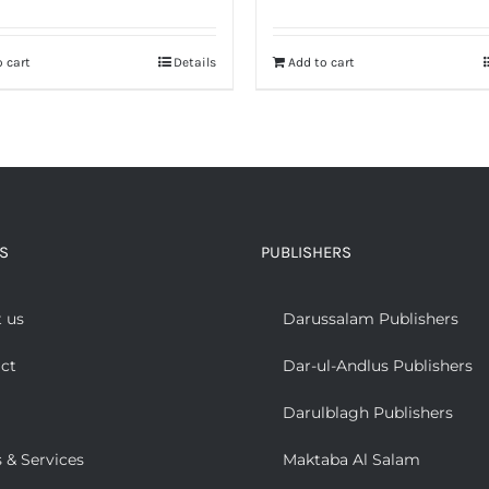
Rated
5.00
out of 5
 cart
Details
Add to cart
S
PUBLISHERS
 us
Darussalam Publishers
ct
Dar-ul-Andlus Publishers
Darulblagh Publishers
 & Services
Maktaba Al Salam