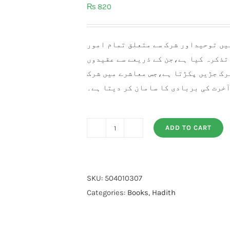
₨
820
میں توحیداور شرک سے متعلق تمام امور
تذکرہ کیا ہے،جن کے ذریعے سے عقیدوں
شرک جڑیں پکڑتا ہے،جس معاشرے میں شرک
خرت کی بربادی کا سامان کر دیتا ہے۔
ADD TO CART
Kitab
Al
Toheed
quantity
SKU:
504010307
Categories:
Books
,
Hadith