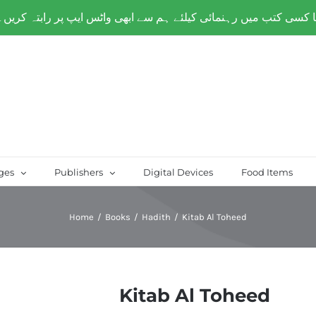
over Paksitan) | Same day delivery for
Lahore
ges
Publishers
Digital Devices
Food Items
Home
/
Books
/
Hadith
/
Kitab Al Toheed
Kitab Al Toheed