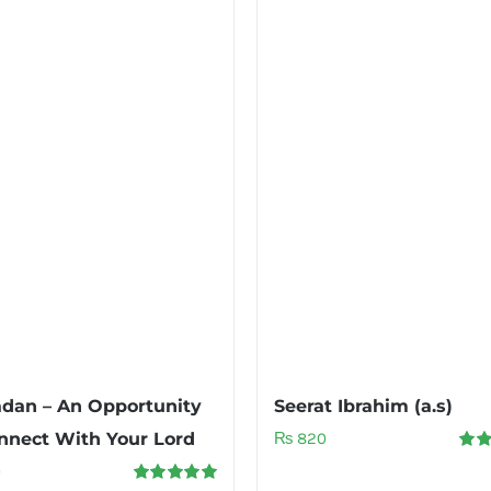
dan – An Opportunity
Seerat Ibrahim (a.s)
nnect With Your Lord
₨
820
Rate
0
out o