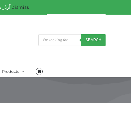
آرڈر یا کسی کتب میں رہنمائی کیلئے ہم سے ابھی واٹس ایپ پر رابتہ کریں۔ 03071110035
Dismiss
My Account
CART
Products
search
SEARCH
Products