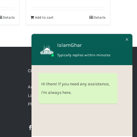
Details
Add to cart
Details
IslamGhar
Typically replies within minutes
CONNECT WITH US
Hi there! If you need any assistance,
Address: Canal Bank Scheme,
I'm always here.
Lahore, Pakistan
Phone: 03071110035