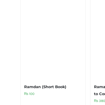
Ramdan (Short Book)
Rama
₨
100
to Co
₨
38