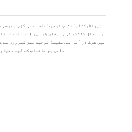
زیرِنظرکتاب` کتابِ توحید`سلسلے کی کڑی ہے،جس 
پر مدلل گفتگو کی ہے۔خاص طور پر ایسے اسباب کا 
میں شرک در آتا ہے۔عقیدہّ توحید میں کمزوری سے 
داخل ہو جائےاس کے لیے دنیاوآ