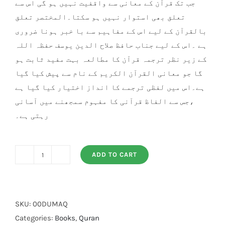
جب تک قرآن کے معانی سے واقفیت نہیں ہو گی اس سے
تعلق بھی استوار نہیں ہو سکتا۔المختصر تعلق
بالقرآن کے لیے اس کے مفاہیم سے با خبر ہونا ضروری
ہے ۔اس کے لیے جناب حافظ صلاح الدین یوسف حفظہ اللہ
کے زیر نظر ترجمہ قرآن کا مطالعہ بہت مفید ثابت ہو
گا جو معانی القرآن الکریم کے نام سے پیش کیا گیا
ہے۔اس میں لفظی ترجمے کا انداز اختیار کیا گیا ہے
،جس سے الفاظ قرآنی کا مفہوم سمجھنے میں آسانی
رہتی ہے۔
ADD TO CART
Muallim
Al
Quran
quantity
SKU:
00DUMAQ
Categories:
Books
,
Quran