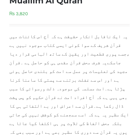
Muallim Al Quran
₨
3,820
یہ ایک ناقابل انکار حقیقت ہے کہ آج اس کائنات میں
قرآن شریف کے سوا کوئی ایسی کتاب موجود نہیں ہے
،جسے پوری قطعیت اور یقین کے ساتھ الہامی قرار دیا
جاسکےیہ شرف محض قرآن مقدس ہی کو حاصل ہے ۔قرآن
مجید کی تعلیمات پر عمل سے امت کو بلندی حاصل ہوئی
ہے اور اس سے غفلت برتنے سے پستی کا سامنا کرنا
پڑتا ہے۔امت مسلمہ کی موجودہ ذلت ورسوائی کا سبب
بھی یہی ہے کہ آج افراد امت نے قرآن حکیم کو پس پشت
ڈال رکھا ہے۔قرآن سے اعراض اور بے التفاتی ہی کا
ایک مظہر یہ ہے کہ اسے سمجھنے کو کوشش نہیں کی جاتی
بلکہ محض الفاظ کی تلاوت پر ہی اکتفا کیا جاتا ہے
یوں یہ قرآن سے دوری کا مظہر بھی ہے اور سبب بھی کہ