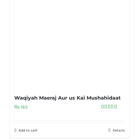
Waqiyah Maeraj Aur us Kai Mushahidaat
₨
165
Rated
5.00
out of 5
Add to cart
Details