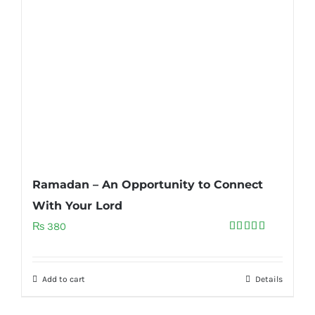
Ramadan – An Opportunity to Connect
With Your Lord
₨
380
Rated
5.00
out of 5
Add to cart
Details