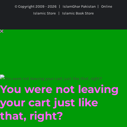
© Copyright 2009 -
2026 | IslamGhar Pakistan | Online
Islamic Store | Islamic Book Store
You were not leaving
your cart just like
that, right?