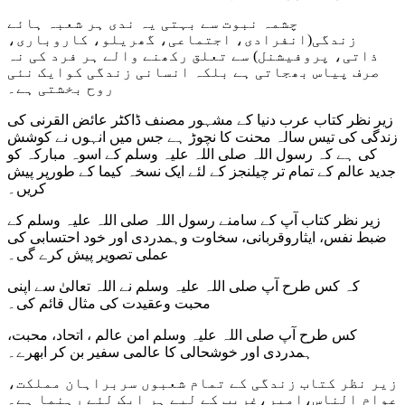
چشمہ نبوت سے بہتی یہ ندی ہر شعبہ ہائے
زندگی(انفرادی، اجتماعی، گھریلو، کاروباری،
ذاتی، پروفیشنل) سے تعلق رکھنے والے ہر فرد کی نہ
صرف پیاس بھجاتی ہے بلکہ انسانی زندگی کوایک نئی
روح بخشتی ہے۔
زیر نظر کتاب عرب دنیا کے مشہور مصنف ڈاکٹر عائض القرنی کی
زندگی کی تیس سالہ محنت کا نچوڑ ہے جس میں انہوں نے کوشش
کی ہے کہ رسول اللہ صلی اللہ علیہ وسلم کے اسوہ مبارکہ کو
جدید عالم کے تمام تر چیلنجز کے لئے ایک نسخہ کیما کے طورپر پیش
کریں۔
زیر نظر کتاب آپ کے سامنے رسول اللہ صلی اللہ علیہ وسلم کے
ضبط نفس، ایثاروقربانی، سخاوت وہمدردی اور خود احتسابی کی
عملی تصویر پیش کرے گی۔
کہ کس طرح آپ صلی اللہ علیہ وسلم نے اللہ تعالیٰ سے اپنی
محبت وعقیدت کی مثال قائم کی۔
کس طرح آپ صلی اللہ علیہ وسلم امن عالم ، اتحاد، محبت،
ہمدردی اور خوشحالی کا عالمی سفیر بن کر ابھرے۔
زیر نظر کتاب زندگی کے تمام شعبوں سربراہان مملکت،
عوام الناس،امیر،غریب کے لیے ہر ایک لئے رہنما ہے۔