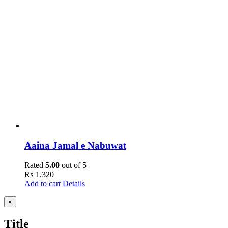
Aaina Jamal e Nabuwat
Rated
5.00
out of 5
₨
1,320
Add to cart
Details
Close
×
product
quick
Title
view