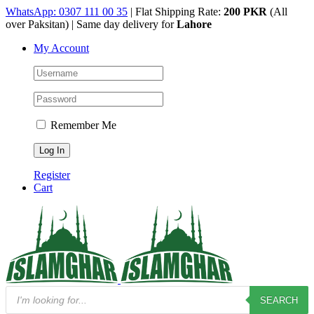
Skip
WhatsApp: 0307 111 00 35
| Flat Shipping Rate:
200 PKR
(All
to
over Paksitan) | Same day delivery for
Lahore
content
My Account
Remember Me
Register
Cart
Products
SEARCH
search