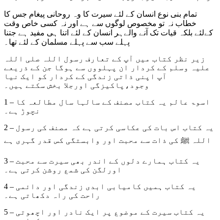
تمام بنی نوع انسان کے لئے سیرت کا وہ روحانی پیغام جس کا
خطاب نہ تو مخصوص لوگوں سے ہے اور نہ کسی خاص وقت
کےلئے بلکہ قیات تک آنے والےہر انسان کے لئے اتنا ہی مفید ہے جتنا
پہلے سب سے پہلے مسلمان کے لئے تھا۔
زیر نظر کتاب میں آپ کے تعارف رسول اللہ صلی اللہ
علیہ وسلم کے کردار ان پہلووں سے ہوگا جن کے ذریعے
آپ اپنی ذاتی زندگی کے کردار کو ایک نیا
وجود،پاکیزگی اورجلا بخش سکتے ہیں۔
1 – اسوۃ عالم یہ کتاب مصنف کے سالہا سال مطالعہ کا
نچوڑ ہے۔
2 – یہ کتاب اس بات کی عکاسی کرتی ہے کہ مصنف کی رسول
اللہ ﷺ کی ذات سے محبت اور وابستگی کس قدر گہری ہے
3 – یہ کتاب ہمارے دلوں کے اندر بھی سیرت سے محبت
اورلگن کی شمع روشن کرتی ہے۔
4 – یہ کتاب ہمیں کامیابی ابدی زندگی اور دائمی
راحت کی راہ دکھاتی ہے۔
5 – یہ کتاب سیرت کے موضوع پر ایک نادر اور اچھوتی