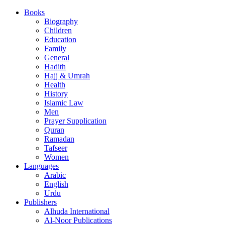
Books
Biography
Children
Education
Family
General
Hadith
Hajj & Umrah
Health
History
Islamic Law
Men
Prayer Supplication
Quran
Ramadan
Tafseer
Women
Languages
Arabic
English
Urdu
Publishers
Alhuda International
Al-Noor Publications