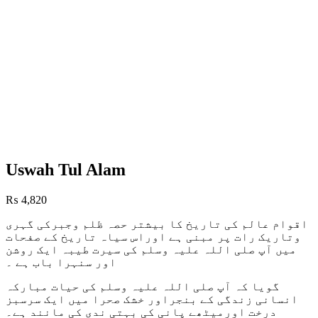
Uswah Tul Alam
₨
4,820
اقوام عالم کی تاریخ کا بیشتر حصہ ظلم وجبرکی گہری
وتاریک رات پر مبنی ہے اوراس سیاہ تاریخ کے صفحات
میں آپ صلی اللہ علیہ وسلم کی سیرت طیبہ ایک روشن
اور سنہرا باب ہے ۔
گویا کہ آپ صلی اللہ علیہ وسلم کی حیات مبارکہ
انسانی زندگی کے بنجراور خشک صحرا میں ایک سرسبز
درخت اورمیٹھے پانی کی بہتی ندی کی مانند ہے۔