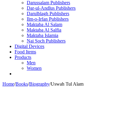
Darussalam Publishers
Dar-ul-Andlus Publishers
Darulblagh Publishers
Ilm-o-Irfan Publishers
Maktaba Al Salam
Maktaba Al Salfia
Maktaba Islamia
Nai Soch Publishers
Digital Devices
Food Items
Products
Men
Women
Home
/
Books
/
Biography
/
Uswah Tul Alam