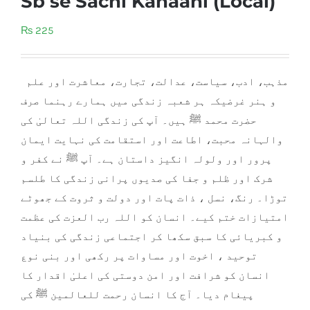
Sb se Sachi Kahaani (Local)
₨
225
مذہب، ادب، سیاست، عدالت، تجارت، معاشرت اور علم
و ہنر غرضیکہ ہر شعبہ زندگی میں ہمارے رہنما صرف
حضرت محمد ﷺ ہیں۔ آپ کی زندگی اللہ تعالیٰ کی
والہانہ محبت، اطاعت اور استقامت کی نہایت ایمان
پرور اور ولولہ انگیز داستان ہے۔ آپ ﷺ نے کفر و
شرک اور ظلم و جفا کی صدیوں پرانی زندگی کا طلسم
توڑا۔ رنگ، نسل ، ذات پات اور دولت و ثروت کے جھوٹے
امتیازات خ
تم کیے۔ انسان کو اللہ رب العزت کی عظمت
و کبریائی کا سبق سکھا کر اجتماعی زندگی کی بنیاد
توحید ، اخوت اور مساوات پر رکھی اور بنی نوع
انسان کو شرافت اور امن دوستی کی اعلیٰ اقدار کا
پیغام دیا۔ آج کا انسان رحمت للعالمین ﷺ کی