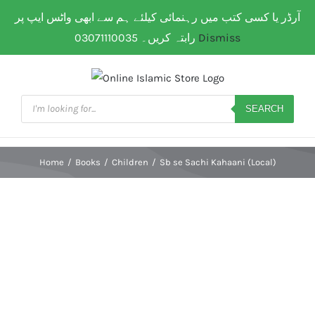
Skip
آرڈر یا کسی کتب میں رہنمائی کیلئے ہم سے ابھی واٹس ایپ پر
WhatsApp: 0307 111 00 35
| Flat Shipping Rate:
200
to
PKR
(All over Paksitan) | Same day delivery for
Lahore
رابتہ کریں۔ 03071110035
Dismiss
content
Products
search
SEARCH
Home
/
Books
/
Children
/
Sb se Sachi Kahaani (Local)