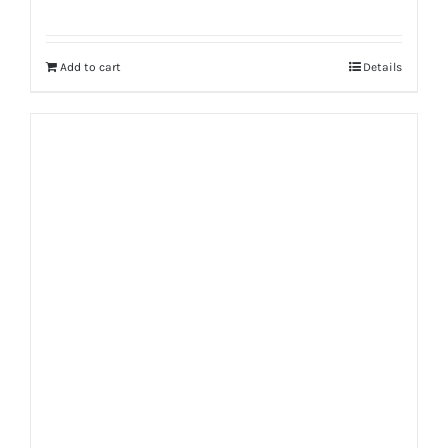
Rated
5.00
out of 5
Add to cart
Details