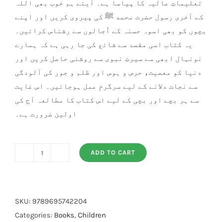
تعلیماتِ عالیہ کا پیاسا ہے۔ آیئے ہم خوب بھی اللہ
کے آخری رسول حضرت محمد ﷺ کی پیروی کریں اور اپنے
بچوں کو بھی اسوہ حسنہ کے اُجالوں سے رشناس کرائیں۔
یہ کتاب اسی مقصد سے شائع کی جا رہی ہے کہ ہمارے
نونہال ابھی سے سیرتِ نبوی سے روشنی حاصل کریں اور
دنیا کو معصیت، حرص و ہوس اور ظلم و جور کی آلودگی
سے نجات دلانے کے لیے سرگرمِ عمل ہوجائیں۔ اس غایت
سے ہر بچے اور بچی کے لیے اس کتاب کا مطالعہ آج کی
اولین ضرورت ہے۔
ADD TO CART
Sb
se
Sachi
Kahaani
SKU:
9789695742204
(Local)
Categories:
Books
,
Children