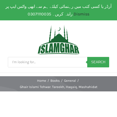
Skip
آرڈر یا کسی کتب میں رہنمائی کیلئے ہم سے ابھی واٹس ایپ پر
WhatsApp: 0307 111 00 35
| Flat Shipping Rate:
200
to
PKR
(All over Paksitan) | Same day delivery for
Lahore
رابتہ کریں۔ 03071110035
Dismiss
content
Products
search
SEARCH
Home
/
Books
/
General
/
Ghair Islami Tehwar. Tareekh, Haqaiq, Mashahidat