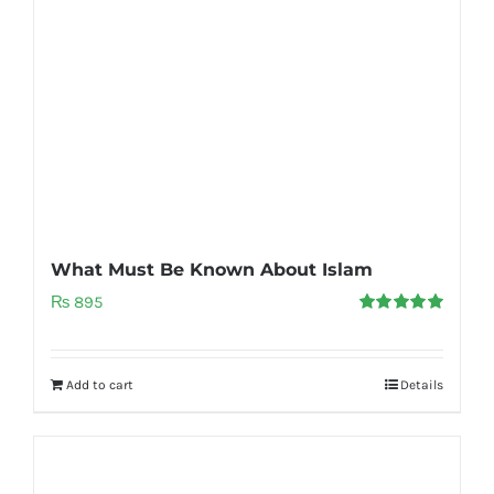
What Must Be Known About Islam
₨
895
Rated
5.00
out of 5
Add to cart
Details