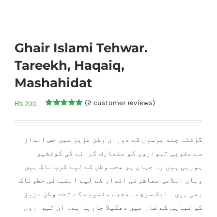
Ghair Islami Tehwar.
Tareekh, Haqaiq,
Mashahidat
(
2
customer reviews)
₨
700
Rated
2
5.00
out of 5
based on
customer
گزشتہ چند برسوں کے دوران وطن عزیز میں جس انداز
ratings
سے مغربی تہواروں کو متعارف کرانے کی کوششیں
ہورہی ہیں وہ جہاں ہر محب وطن کے لیے کرب ناک ہیں
وہاں اسلامی معاشرتی اقدار کے لیے انتہائی خطرناک
بھی ہیں۔ ایک سوچے سمجھے منصوبے کے تحت وطن عزیز
کو تباہی کے غار میں دھکیلا جارہا ہے۔ ان تہواروں