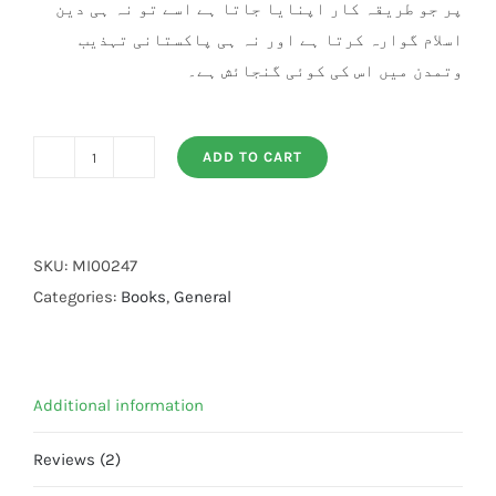
پر جو طریقہ کار اپنایا جاتا ہے اسے تو نہ ہی دین
اسلام گوارہ کرتا ہے اور نہ ہی پاکستانی تہذیب
وتمدن میں اس کی کوئی گنجائش ہے۔
ADD TO CART
Ghair
Islami
Tehwar.
Tareekh,
SKU:
MI00247
Haqaiq,
Categories:
Books
,
General
Mashahidat
quantity
Additional information
Reviews (2)