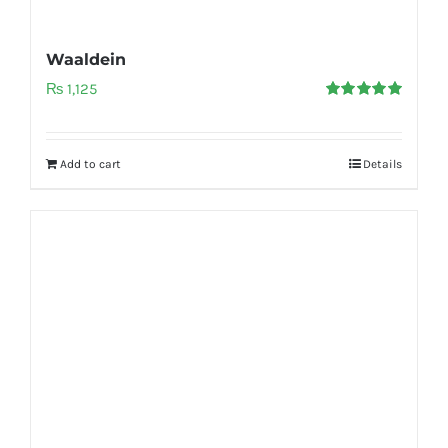
Waaldein
₨
1,125
Rated
5.00
out of 5
Add to cart
Details