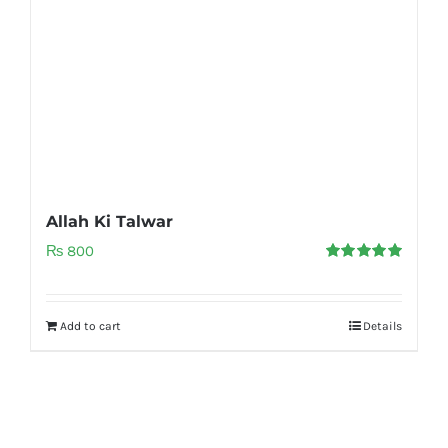
Allah Ki Talwar
₨
800
Rated
5.00
out of 5
Add to cart
Details