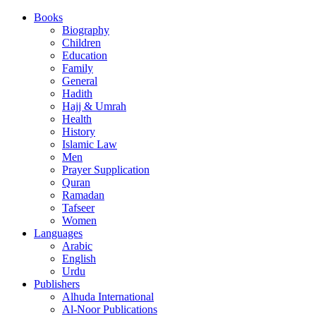
Books
Biography
Children
Education
Family
General
Hadith
Hajj & Umrah
Health
History
Islamic Law
Men
Prayer Supplication
Quran
Ramadan
Tafseer
Women
Languages
Arabic
English
Urdu
Publishers
Alhuda International
Al-Noor Publications