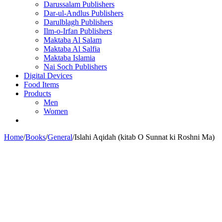
Darussalam Publishers
Dar-ul-Andlus Publishers
Darulblagh Publishers
Ilm-o-Irfan Publishers
Maktaba Al Salam
Maktaba Al Salfia
Maktaba Islamia
Nai Soch Publishers
Digital Devices
Food Items
Products
Men
Women
Home
/
Books
/
General
/
Islahi Aqidah (kitab O Sunnat ki Roshni Ma)