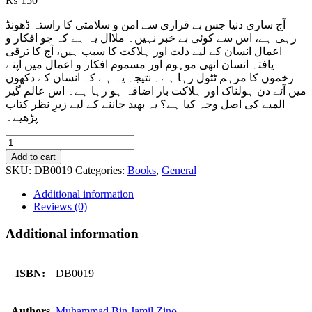
₨
150
آج ساری دنیا جس بے قراری سے امن و سلامتی کا راستہ ڈھونڈ
رہی ہے، اس سے کوئی بے خبر نہیں۔ ملاال یہ ہے کہ جو افکار و
اعمال انسان کے لیے ذلت اور ہلاکت کا سبب ہیں، آج کا ترقی
یافتہ انسان انھی موہوم اور مسموم افکار و اعمال میں اپنے
زخموں کا مرہم ٹٹول رہا ہے۔ نتیجہ یہ ہے کہ انسان کے دکھوں
میں آئے دن ہولناک اور ہلاکت بار اضافہ ہو رہا ہے۔ اس عالم گیر
المیے کی اصل وجہ کیا ہے؟ یہ بھید جاننے کے لیے زیرِ نظر کتاب
پڑھیے۔
Islahi
Aqidah
Add to cart
(kitab
SKU:
DB0019
Categories:
Books
,
General
O
Sunnat
Additional information
ki
Reviews (0)
Roshni
Ma)
Additional information
quantity
ISBN:
DB0019
Authors
Muhammad Bin Jamil Zino