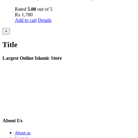
Rated
5.00
out of 5
₨
1,780
Add to cart
Details
Close
×
product
quick
Title
view
Largest Online Islamic Store
About Us
About us