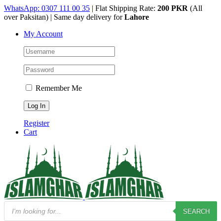
Skip
WhatsApp: 0307 111 00 35
| Flat Shipping Rate:
200 PKR
(All
to
over Paksitan) | Same day delivery for
Lahore
content
My Account
Remember Me
Register
Cart
Products
SEARCH
search