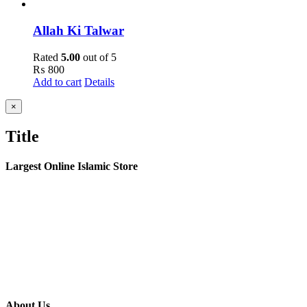
Allah Ki Talwar
Rated
5.00
out of 5
₨
800
Add to cart
Details
Close
×
product
quick
Title
view
Largest Online Islamic Store
About Us