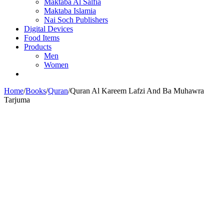
Maktaba Al Salfia
Maktaba Islamia
Nai Soch Publishers
Digital Devices
Food Items
Products
Men
Women
Home
/
Books
/
Quran
/
Quran Al Kareem Lafzi And Ba Muhawra
Tarjuma