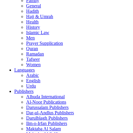
Family
General
Hadith
Hajj & Umrah
Health
History
Islamic Law
Men
Prayer Supplication
Quran
Ramadan
Tafseer
Women
Languages
Arabic
English
Urdu
Publishers
Alhuda International
Al-Noor Publications
Darussalam Publishers
Dar-ul-Andlus Publishers
Darulblagh Publishers
Ilm-o-Irfan Publishers
Maktaba Al Salam