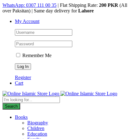
Skip
WhatsApp: 0307 111 00 35
| Flat Shipping Rate:
200 PKR
(All
to
over Paksitan) | Same day delivery for
Lahore
content
My Account
Remember Me
Register
Cart
Products
search
Search
Books
Biography
Children
Education