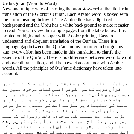
Urdu Quran (Word to Word)
New and unique way of learning the word-to-word authentic Urdu
translation of the Glorious Quran. Each Arabic word is boxed with
the Urdu meaning below it. The Arabic line has a light red
background and the Urdu has a white background to make it easier
to read. You can view the sample pages from the table below. It is
printed on high quality paper with 2 color printing. Easy to
understand and eloquent translation of the Qur’an. There is a
language gap between the Qur’an and us. In order to bridge this
gap, every effort has been made in this translation to clarify the
essence of the Qur’an. There is no difference between word to word
and overall translation, and it is in exact accordance with Arabic
words. All the principles of Qur’anic dictionary have taken into
account.
یہ ایک ناقابل انکار حقیقت ہے کہ آج اس کائنات میں
قرآن شریف کے سوا کوئی ایسی کتاب موجود نہیں ہے
،جسے پوری قطعیت اور یقین کے ساتھ الہامی قرار دیا
جاسکےیہ شرف محض قرآن مقدس ہی کو حاصل ہے ۔قرآن
مجید کی تعلیمات پر عمل سے امت کو بلندی حاصل ہوئی
ہے اور اس سے غفلت برتنے سے پستی کا سامنا کرنا
پڑتا ہے۔امت مسلمہ کی موجودہ ذلت ورسوائی کا سبب
بھی یہی ہے کہ آج افراد امت نے قرآن حکیم کو پس پشت
ڈال رکھا ہے۔قرآن سے اعراض اور بے التفاتی ہی کا
ایک مظہر یہ ہے کہ اسے سمجھنے کو کوشش نہیں کی جاتی