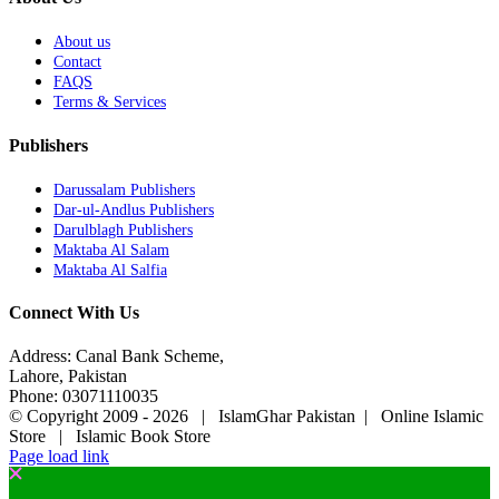
About us
Contact
FAQS
Terms & Services
Publishers
Darussalam Publishers
Dar-ul-Andlus Publishers
Darulblagh Publishers
Maktaba Al Salam
Maktaba Al Salfia
Connect With Us
Address: Canal Bank Scheme,
Lahore, Pakistan
Phone: 03071110035
© Copyright 2009 -
2026 | IslamGhar Pakistan | Online Islamic
Store | Islamic Book Store
Page load link