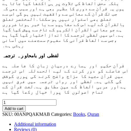
بلکہ محض الفاظ کی تلاوت پر ہی اکتفا کیا جاتا ہے
یوں یہ قرآن سے دوری کا مظہر بھی ہے اور سبب بھی کہ
جب تک قرآن کے معانی سے واقفیت نہیں ہو گی اس سے
تعلق بھی استوار نہیں ہو سکتا۔المختصر تعلق
بالقرآن کے لیے اس کے مفاہیم سے با خبر ہونا ضروری
ہے جو معانی القرآن الکریم کے نام سے پیش کیا گیا
ہے۔اس میں لفظی ترجمے کا انداز اختیار کیا گیا ہے
،جس سے الفاظ قرآنی کا مفہوم سمجھنے میں آسانی
رہتی ہے۔
لفظی اور بامحاو ر ہ ترجمہ
قرآن حکیم اور ہما رے درمیان زبان کا فا صلہ ہے
اس فاصلے کو دور کرنے کے لیے الحمدللہ اس ترجمے
میں قرآن مجید کا مزاج واضح کرنے کی پوری کوشش
کی گئی ہے۔ لفظی اور رواں ترجمہ میں فرق نہیں
ہے اور عربی الفاظ کے عین مطابق ہے۔لغت قرآن کے
تمام اصولوں کا پورا خیال رکھا گیا ہے
Quran
Al
Add to cart
Kareem
SKU:
00ANPQAKMAB
Categories:
Books
,
Quran
Lafzi
And
Additional information
Ba
Reviews (0)