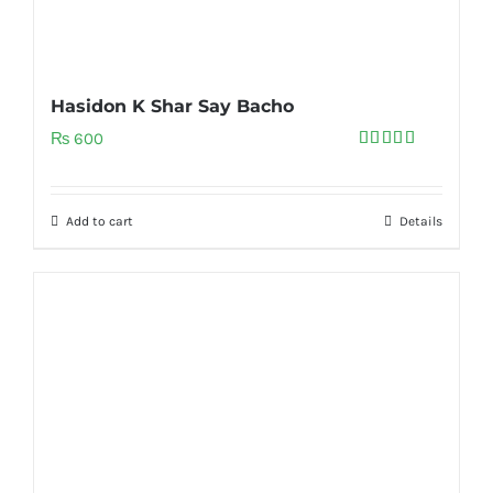
Hasidon K Shar Say Bacho
₨
600
Rated
5.00
out of 5
Add to cart
Details