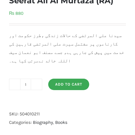
Seerat Ali Al Murtaza (RA)
₨
880
سیدنا علی المرتضی کے حالات زندگی ،طرز حکومت اور
کارناموں پر مشتمل سیرت علی المرتضی قارہین کی
خدمت میں پیش کی جارہی ہے، جسے مصنف ابو نعمان سیف
الللہ خالد نےمرتب کیا ہے۔
ADD TO CART
Seerat
Ali
Al
Murtaza
SKU:
504010211
(RA)
Categories:
Biography
,
Books
quantity