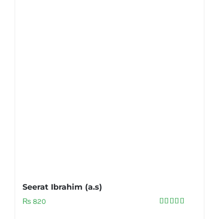
Seerat Ibrahim (a.s)
₨
820
Rated
5.00