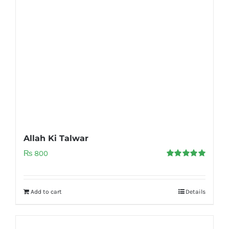
Allah Ki Talwar
₨
800
Rated
5.00
out of 5
Add to cart
Details