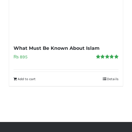
What Must Be Known About Islam
₨
895
Rated
5.00
out of 5
Add to cart
Details