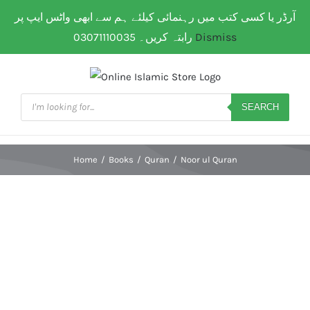
Skip
آرڈر یا کسی کتب میں رہنمائی کیلئے ہم سے ابھی واٹس ایپ پر
WhatsApp: 0307 111 00 35
| Flat Shipping Rate:
200
to
PKR
(All over Paksitan) | Same day delivery for
Lahore
Dismiss
رابتہ کریں۔ 03071110035
content
Products
search
SEARCH
Home
/
Books
/
Quran
/
Noor ul Quran