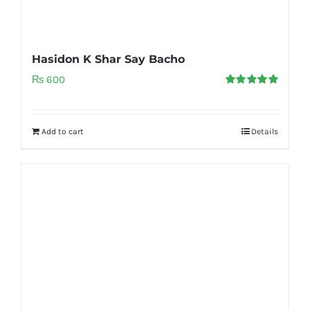
Hasidon K Shar Say Bacho
₨
600
Rated
5.00
out of 5
Add to cart
Details