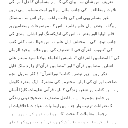
تعریف اس شان سے بیان کی کہ ہر مسلمان کا دل ا س کی
تلاوت ومطالعہ کی جانب مائل ہواا ور امت مسلمہ ہی نہیں
غیر مسلم بھی اس کی جانب راغب ہوکر اس سے منسلک
ہوگئے۔ بعض اہل علم وقلم نے اس کے موضوعات ومضامین پر
قلم اٹھایا ااور بعض نے اس کی انڈیکسنگ اور اشاریہ بندی کی
جانب توجہ کی ۔ مختلف اہل علم نے اس حوالے سے كئی کتب
تصنیف کی ہیں علامہ وحید الزمان  کی ’’تبویب القرآن فی
مضامین الفرقان ‘‘، شمس العلماء مولانا سید ممتاز علی کی ’’
اشاریہ مضامین قرآن ‘‘ اور ’’مضامین قرآن‘‘از زاہد ملک قابل
ذکر ہیں۔ زیر تبصرہ کتاب’’ نورالقرآن‘‘ ڈاکٹر سہیل انجم
صاحب اور ان کی اہلیہ محترمہ کی مشترکہ ایک منفرد کاوش
ہے ۔ یہ کتاب ہر شعبۂ زندگی کےلیے قرآنی تعلیمات کابڑا آسان
اور جامع مجموعہ ہے۔فاضل مصنف نے صحیح دینی زندگی
کےعنوانات ترتیب وار چنے ہیں ایمانیات، عبادات،اخلاقیات او
رجملہ معاملات کےتحت 61 ابواب مقرر کیے ہیں اور
ہرباب کی مناسبت سےقرآن کریم کی آیات درج کر کےان