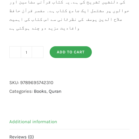
کی دلنشیں تشریح کی ہے۔یہ کتاب قرآنی مضامین اور
حوالوں پر مشتمل ایک جامع کتاب ہے۔ مفسر قرآن حافظ
صلاح الدین یوسف کی نظرثانی سے اس کتاب کی اہمیت
وافادیت مزید دو چند ہوگئی ہے
ADD TO CART
Noor
ul
Quran
quantity
SKU:
9789695742310
Categories:
Books
,
Quran
Additional information
Reviews (0)