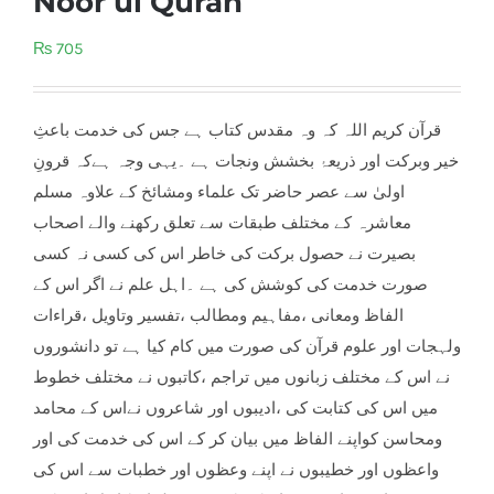
Noor ul Quran
₨
705
قرآن کریم اللہ کہ وہ مقدس کتاب ہے جس کی خدمت باعثِ
خیر وبرکت اور ذریعۂ بخشش ونجات ہے ۔یہی وجہ ہےکہ قرونِ
اولیٰ سے عصر حاضر تک علماء ومشائخ کے علاوہ مسلم
معاشرہ کے مختلف طبقات سے تعلق رکھنے والے اصحاب
بصیرت نے حصول برکت کی خاطر اس کی کسی نہ کسی
صورت خدمت کی کوشش کی ہے ۔اہل علم نے اگر اس کے
الفاظ ومعانی ،مفاہیم ومطالب ،تفسیر وتاویل ،قراءات
ولہجات اور
علوم قرآن کی صورت میں کام کیا ہے تو دانشوروں
نے اس کے مختلف زبانوں میں تراجم ،کاتبوں نے مختلف خطوط
میں اس کی کتابت کی ،ادیبوں اور شاعروں نےاس کے محامد
ومحاسن کواپنے الفاظ میں بیان کر کے اس کی خدمت کی اور
واعظوں اور خطیبوں نے اپنے وعظوں اور خطبات سے اس کی