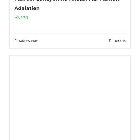
Adalatien
₨
120
Add to cart
Details