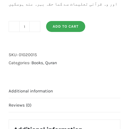
اور وہ قرآنی تعلیمات سے کما حقہ بہرہ مند ہوسکیں
ADD TO CART
Tarjuma
Aur
Tafseer
30
SKU:
01020015
Parah
Categories:
Books
,
Quran
quantity
Additional information
Reviews (0)