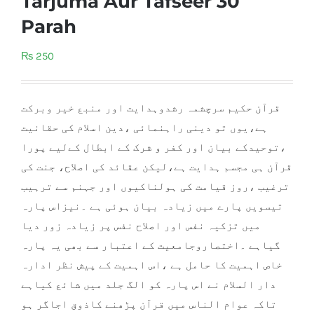
Tarjuma Aur Tafseer 30
Parah
₨
250
قرآن حکیم سرچشمہ رشدوہدایت اور منبع خیر وبرکت
ہے،یوں تو دینی راہنمائی ،دین اسلام کی حقانیت
،توحیدکے بیان اور کفر و شرک کے ابطال کےلیے پورا
قرآن ہی مجسم ہدایت ہے،لیکن عقائد کی اصلاح، جنت کی
ترغیب ،روز قیامت کی ہولناکیوں اور جہنم سے ترہیب
تیسویں پارے میں زیادہ بیان ہوئی ہے ۔نیزاس پارہ
میں تزکیہ نفس اور اصلاح نفس پر زیادہ زور دیا
گیاہے ۔اختصاروجامعیت
کے اعتبار سے بھی یہ پارہ
خاص اہمیت کا حامل ہے ،اس اہمیت کے پیش نظر ادارہ
دار السلام نے اس پارہ کو الگ جلد میں شائع کیاہے
تاکہ عوام الناس میں قرآن پڑھنے کاذوق اجاگر ہو