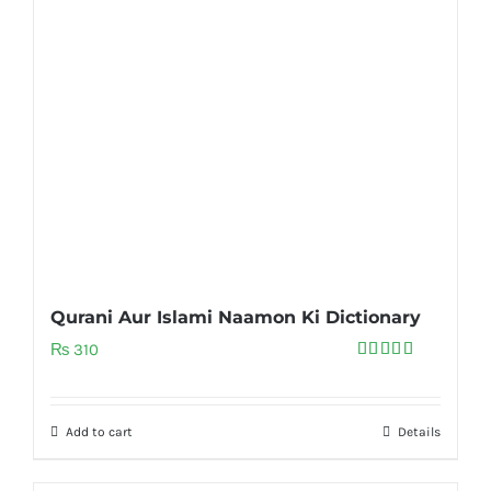
Qurani Aur Islami Naamon Ki Dictionary
₨
310
Rated
5.00
out of 5
Add to cart
Details