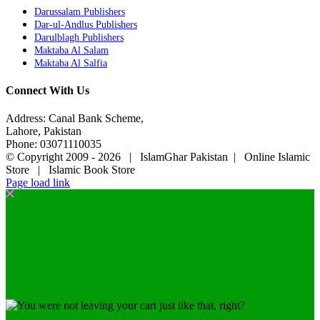
Darussalam Publishers
Dar-ul-Andlus Publishers
Darulblagh Publishers
Maktaba Al Salam
Maktaba Al Salfia
Connect With Us
Address: Canal Bank Scheme,
Lahore, Pakistan
Phone: 03071110035
© Copyright 2009 -
2026 | IslamGhar Pakistan | Online Islamic
Store | Islamic Book Store
Page load link