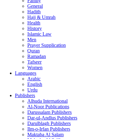
Family
General
Hadith
Hajj & Umrah
Health
History
Islamic Law
Men
Prayer Supplication
Quran
Ramadan
Tafseer
Women
Languages
Arabic
English
Urdu
Publishers
Alhuda International
Al-Noor Publications
Darussalam Publishers
Dar-ul-Andlus Publishers
Darulblagh Publishers
Ilm-o-Irfan Publishers
Maktaba Al Salam