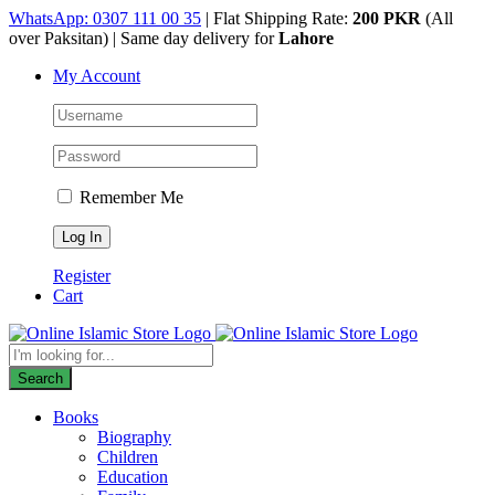
Skip
WhatsApp: 0307 111 00 35
| Flat Shipping Rate:
200 PKR
(All
to
over Paksitan) | Same day delivery for
Lahore
content
My Account
Remember Me
Register
Cart
Products
search
Search
Books
Biography
Children
Education