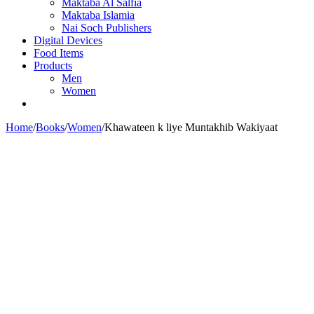
Maktaba Al Salfia
Maktaba Islamia
Nai Soch Publishers
Digital Devices
Food Items
Products
Men
Women
Home
/
Books
/
Women
/
Khawateen k liye Muntakhib Wakiyaat