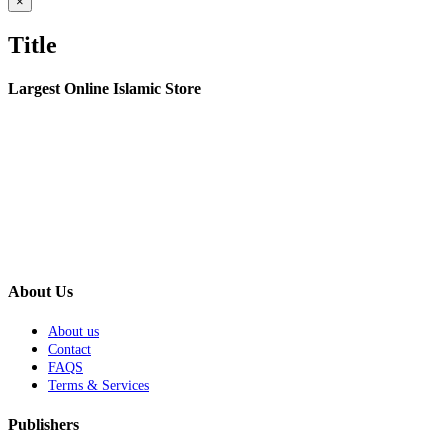
Close
×
product
quick
Title
view
Largest Online Islamic Store
About Us
About us
Contact
FAQS
Terms & Services
Publishers