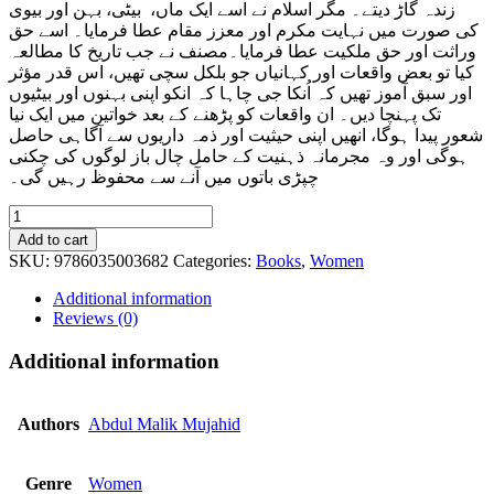
زندہ گاڑ دیتے۔ مگر اسلام نے اسے ایک ماں، بیٹی، بہن اور بیوی
کی
صورت میں نہایت مکرم اور معزز مقام عطا فرمایا۔ اسے حق
وراثت اور حق ملکیت عطا فرمایا۔مصنف نے جب تاریخ کا مطالعہ
کیا تو بعض واقعات اور کہانیاں جو بلکل سچی تھیں، اس قدر مؤثر
اور سبق آموز تھیں کہ اُنکا جی چاہا کہ انکو اپنی بہنوں اور بیٹیوں
تک پہنچا دیں۔ ان واقعات کو پڑھنے کے بعد خواتین میں ایک نیا
شعور پیدا ہوگا، انھیں اپنی حیثیت اور ذمہ داریوں سے آگاہی حاصل
ہوگی اور وہ مجرمانہ ذہنیت کے حامل چال باز لوگوں کی چکنی
چپڑی باتوں میں آنے سے محفوظ رہیں گی۔
Khawateen
k
Add to cart
liye
SKU:
9786035003682
Categories:
Books
,
Women
Muntakhib
Wakiyaat
Additional information
quantity
Reviews (0)
Additional information
Authors
Abdul Malik Mujahid
Genre
Women